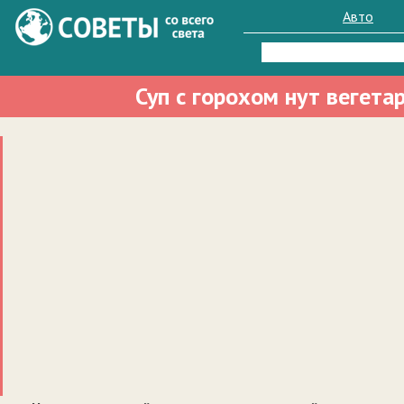
Авто
Найти:
Суп с горохом нут вегета