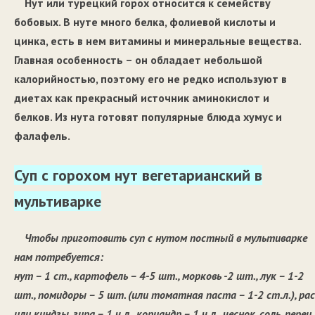
Нут или турецкий горох относится к семейству
бобовых. В нуте много белка, фолиевой кислоты и
цинка, есть в нем витамины и минеральные вещества.
Главная особенность – он обладает небольшой
калорийностью, поэтому его не редко используют в
диетах как прекрасный источник аминокислот и
белков. Из нута готовят популярные блюда хумус и
фалафель.
Суп с горохом нут вегетарианский в
мультиварке
Чтобы приготовить суп с нутом постный в мультиварке
нам потребуется:
нут – 1 ст., картофель – 4-5 шт., морковь -2 шт., лук – 1-2
шт., помидоры – 5 шт. (или томатная паста – 1-2 ст.л.), ра
или киндзы, зира – 1 ч.л., кориандр – 1 ч.л., чеснок, соль, перец