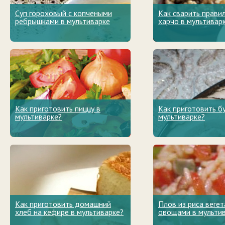
Суп гороховый с копчеными
Как сварить прави
ребрышками в мультиварке
харчо в мультивар
Как приготовить пиццу в
Как приготовить б
мультиварке?
мультиварке?
Как приготовить домашний
Плов из риса вегет
хлеб на кефире в мультиварке?
овощами в мульти