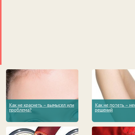
Как не краснеть – вымысел или
Как не потеть – не
проблема?
решений