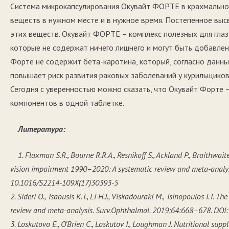
Система микрокапсулирования Окувайт ФОРТЕ в крахмальн
веществ в нужном месте и в нужное время. Постепенное вы
этих веществ. Окувайт ФОРТЕ – комплекс полезных для гла
которые не содержат ничего лишнего и могут быть добавлен
Форте не содержит бета-каротина, который, согласно данны
повышает риск развития раковых заболеваний у курильщиков
Сегодня с уверенностью можно сказать, что Окувайт Форте 
компонентов в одной таблетке.
Литература:
1. Flaxman S.R., Bourne R.R.A., Resnikoff S., Ackland P., Braithwaite
vision impairment 1990–2020: A systematic review and meta-analys
10.1016/S2214-109X(17)30393-5
2. Sideri O., Tsaousis K.T., Li H.J., Viskadouraki M., Tsinopoulos I.T. 
review and meta-analysis. Surv.Ophthalmol. 2019;64:668–678. DOI:
3. Loskutova E., O’Brien C., Loskutov I., Loughman J. Nutritional su