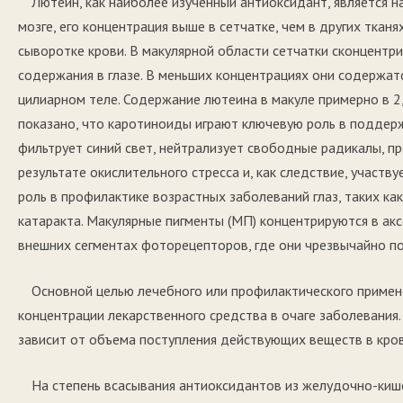
Лютеин, как наиболее изученный антиоксидант, является 
мозге, его концентрация выше в сетчатке, чем в других тканя
сыворотке крови. В макулярной области сетчатки сконцентр
содержания в глазе. В меньших концентрациях они содержатс
цилиарном теле. Содержание лютеина в макуле примерно в 2,
показано, что каротиноиды играют ключевую роль в поддер
фильтрует синий свет, нейтрализует свободные радикалы, 
результате окислительного стресса и, как следствие, участв
роль в профилактике возрастных заболеваний глаз, таких ка
катаракта. Макулярные пигменты (МП) концентрируются в ак
внешних сегментах фоторецепторов, где они чрезвычайно п
Основной целью лечебного или профилактического примен
концентрации лекарственного средства в очаге заболевания.
зависит от объема поступления действующих веществ в кровь
На степень всасывания антиоксидантов из желудочно-кише