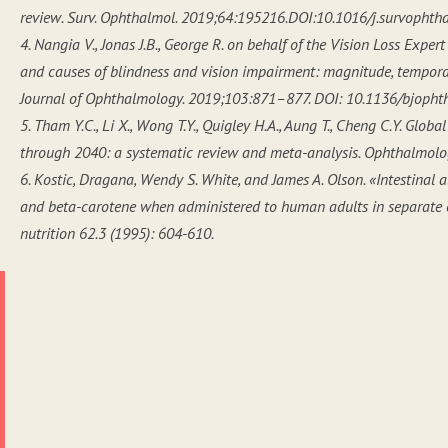
review. Surv. Ophthalmol. 2019;64:195216.DOI:10.1016/j.survophth
4. Nangia V., Jonas J.B., George R. on behalf of the Vision Loss Expe
and causes of blindness and vision impairment: magnitude, temporal 
Journal of Ophthalmology. 2019;103:871–877. DOI: 10.1136/bjoph
5. Tham Y.C., Li X., Wong T.Y., Quigley H.A., Aung T., Cheng C.Y. Gl
through 2040: a systematic review and meta-analysis. Ophthalmol
6. Kostic, Dragana, Wendy S. White, and James A. Olson. «Intestinal 
and beta-carotene when administered to human adults in separate o
nutrition 62.3 (1995): 604-610.