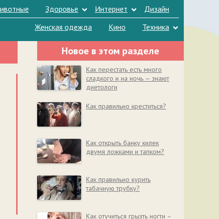
ивотные
Здоровье
Интернет
Дизайн
Женская одежда
Кино
Техника
Новое в этом разделе
Как перестать есть много
сладкого и на ночь — знают
диетологи
Как правильно креститься?
Как открыть банку килек
двумя ложками и тапком?
Как правильно курить
табачную трубку?
Как отучиться грызть ногти –