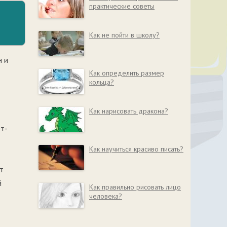
практические советы
Как не пойти в школу?
н и
Как определить размер
кольца?
Как нарисовать дракона?
ет-
Как научиться красиво писать?
т
й
Как правильно рисовать лицо
человека?