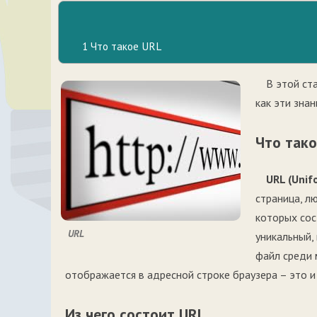
1
Что такое URL
В этой ст
как эти зна
Что так
URL (Unif
страница, л
которых сос
URL
уникальный,
файл среди 
отображается в адресной строке браузера – это и
Из чего состоит URL