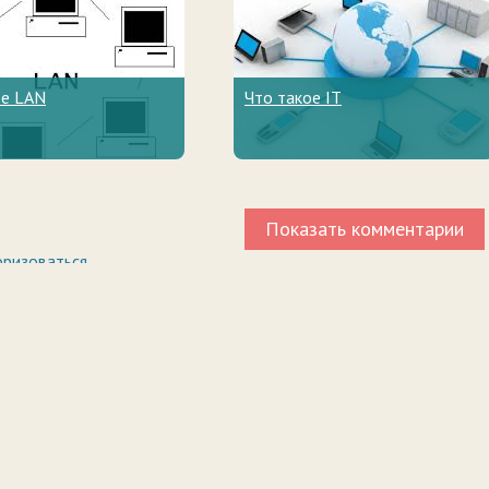
ое LAN
Что такое IT
Показать комментарии
оризоваться
.