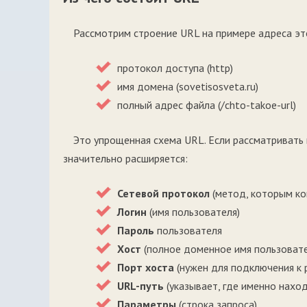
Рассмотрим строение URL на примере адреса эт
протокол доступа (http)
имя домена (sovetisosveta.ru)
полный адрес файла (/chto-takoe-url)
Это упрощенная схема URL. Если рассматривать
значительно расширяется:
Сетевой протокол
(метод, которым ко
Логин
(имя пользователя)
Пароль
пользователя
Хост
(полное доменное имя пользовате
Порт хоста
(нужен для подключения к р
URL-путь
(указывает, где именно наход
Параметры
(строка запроса)