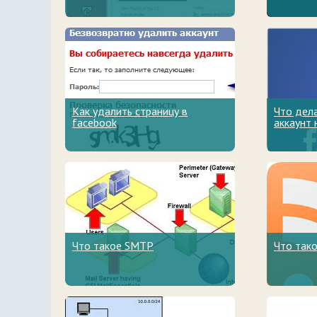
Как удалить страницу в
Что дела
facebook
аккаунт 
Что такое SMTP
Что так