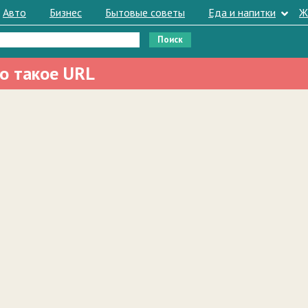
Авто
Бизнес
Бытовые советы
Еда и напитки
Ж
о такое URL