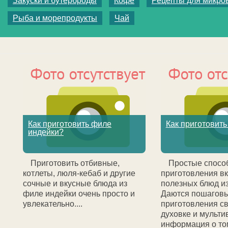
Закуски и бутерброды
Кофе
Рецепты для микро
Рыба и морепродукты
Чай
Как приготовить филе
Как приготовить
индейки?
Приготовить отбивные,
Простые спосо
котлеты, люля-кебаб и другие
приготовления вк
сочные и вкусные блюда из
полезных блюд и
филе индейки очень просто и
Даются пошагов
увлекательно....
приготовления с
духовке и мульти
информация о том