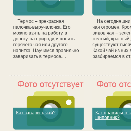
Термос – прекрасная
На сегодняшни
палочка-выручалочка. Его
чая огромен. Кр
можно взять на работу, в
видов чая – зеле
дорогу, на природу, и попить
желтый, красный,
горячего чая или другого
существуют тысяч
напитка! Научимся правильно
Какой чай из них
заваривать в термосе....
разбираемся в ста
Как заварить чай?
Как правильно 
шиповник?