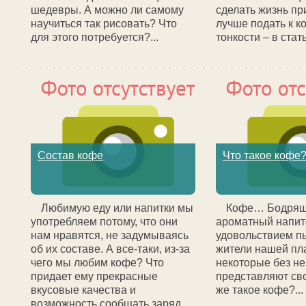
шедевры. А можно ли самому
сделать жизнь пр
научиться так рисовать? Что
лучше подать к к
для этого потребуется?...
тонкости – в статье
Состав кофе
Что такое кофе
Любимую еду или напитки мы
Кофе… Бодрящ
употребляем потому, что они
ароматный напито
нам нравятся, не задумываясь
удовольствием п
об их составе. А все-таки, из-за
жители нашей пл
чего мы любим кофе? Что
некоторые без не
придает ему прекрасные
представляют сво
вкусовые качества и
же такое кофе?...
возможность сообщать заряд