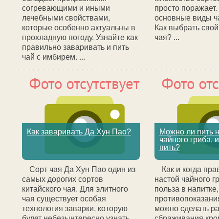
согревающими и иными
просто поражает.
лечебными свойствами,
основные виды ч
которые особенно актуальны в
Как выбрать свой
прохладную погоду. Узнайте как
чая? ...
правильно заваривать и пить
чай с имбирем. ...
Как заваривать Да Хун Пао?
Можно ли пить 
чайного гриба, и
пить?
Сорт чая Да Хун Пао один из
Как и когда пра
самых дорогих сортов
настой чайного г
китайского чая. Для элитного
польза в напитке,
чая существует особая
противопоказани
технология заварки, которую
можно сделать р
будет небезынтересно узнать,
сбраживания кром