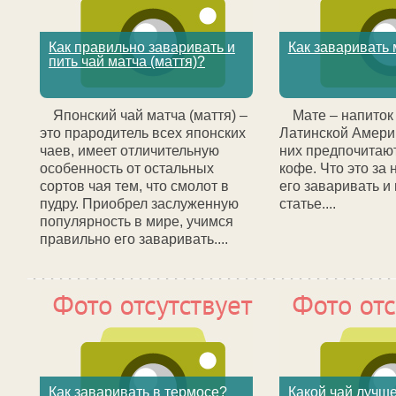
Как правильно заваривать и
Как заваривать 
пить чай матча (маття)?
Японский чай матча (маття) –
Мате – напиток
это прародитель всех японских
Латинской Америк
чаев, имеет отличительную
них предпочитают
особенность от остальных
кофе. Что это за 
сортов чая тем, что смолот в
его заваривать и 
пудру. Приобрел заслуженную
статье....
популярность в мире, учимся
правильно его заваривать....
Как заваривать в термосе?
Какой чай лучш