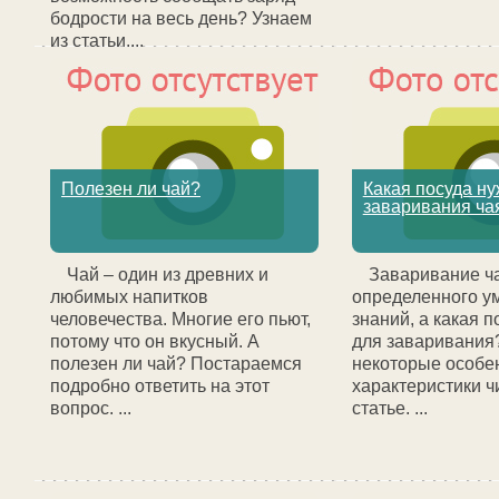
бодрости на весь день? Узнаем
из статьи....
Полезен ли чай?
Какая посуда ну
заваривания ча
Чай – один из древних и
Заваривание ча
любимых напитков
определенного у
человечества. Многие его пьют,
знаний, а какая 
потому что он вкусный. А
для заваривания
полезен ли чай? Постараемся
некоторые особе
подробно ответить на этот
характеристики ч
вопрос. ...
статье. ...