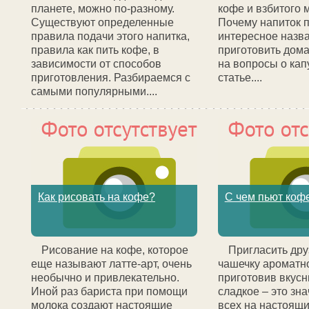
планете, можно по-разному.
кофе и взбитого 
Существуют определенные
Почему напиток п
правила подачи этого напитка,
интересное назва
правила как пить кофе, в
приготовить дома
зависимости от способов
на вопросы о кап
приготовления. Разбираемся с
статье....
самыми популярными....
Как рисовать на кофе?
С чем пьют коф
Рисование на кофе, которое
Пригласить дру
еще называют латте-арт, очень
чашечку ароматно
необычно и привлекательно.
приготовив вкусн
Иной раз бариста при помощи
сладкое – это зна
молока создают настоящие
всех на настоящи