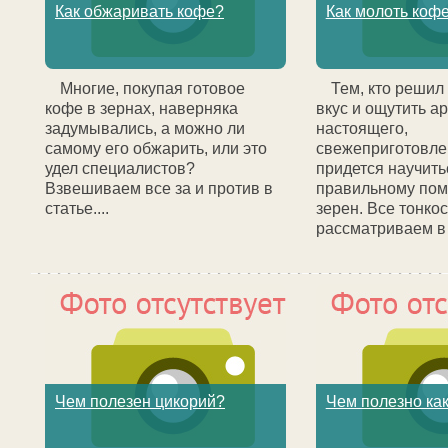
Как обжаривать кофе?
Как молоть коф
Многие, покупая готовое
Тем, кто решил
кофе в зернах, наверняка
вкус и ощутить а
задумывались, а можно ли
настоящего,
самому его обжарить, или это
свежеприготовле
удел специалистов?
придется научить
Взвешиваем все за и против в
правильному пом
статье....
зерен. Все тонко
рассматриваем в с
Чем полезен цикорий?
Чем полезно ка