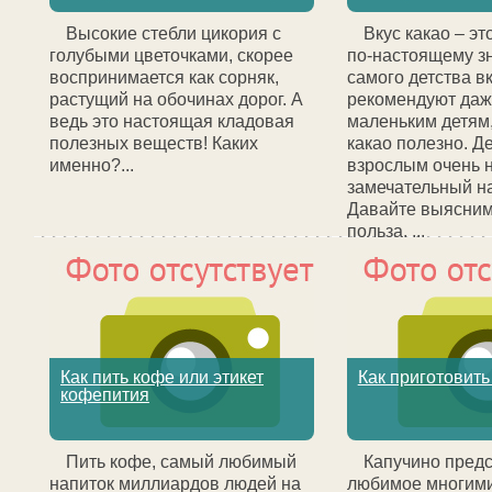
Высокие стебли цикория с
Вкус какао – эт
голубыми цветочками, скорее
по-настоящему з
воспринимается как сорняк,
самого детства вк
растущий на обочинах дорог. А
рекомендуют да
ведь это настоящая кладовая
маленьким детям,
полезных веществ! Каких
какао полезно. Де
именно?...
взрослым очень н
замечательный на
Давайте выясним,
польза. ...
Как пить кофе или этикет
Как приготовить
кофепития
Пить кофе, самый любимый
Капучино предс
напиток миллиардов людей на
любимое многими