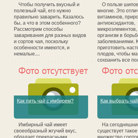
Чтобы получить вкусный и
О пользе шипо
полезный чай, его нужно
многие. Это отли
правильно заварить. Казалось
витаминов, прир
бы, а что в этом особенного?
антиоксидантов,
Рассмотрим способы
микроэлементов,
заваривания для разных видов
организм в борьб
и сортов чая, поскольку
заболеваниями. 
особенности имеются, и
приготовить насто
немалые....
плодов, чтобы м
сохранить все п
вещества?...
Как пить чай с имбирем?
Как выбрать ча
Имбирный чай имеет
На сегодняшни
своеобразный жгучий вкус,
существует такое
обладает прекрасными
множество сортов