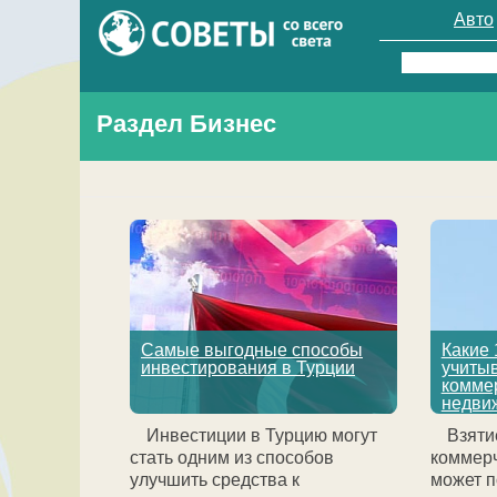
Авто
Найти:
Раздел Бизнес
Самые выгодные способы
Какие 
инвестирования в Турции
учитыв
комме
недви
Инвестиции в Турцию могут
Взяти
стать одним из способов
коммер
улучшить средства к
может п