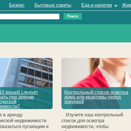
Бизнес
Бытовые советы
Еда и напитки
Жив
10 вещей следует
Контрольный список осмотра
ать при аренде
дома или квартиры перед
рческой
покупкой
жимости?
е в аренду
Изучите наш контрольный
ческой недвижимости
список для осмотра
оказаться пугающим и
недвижимости, чтобы