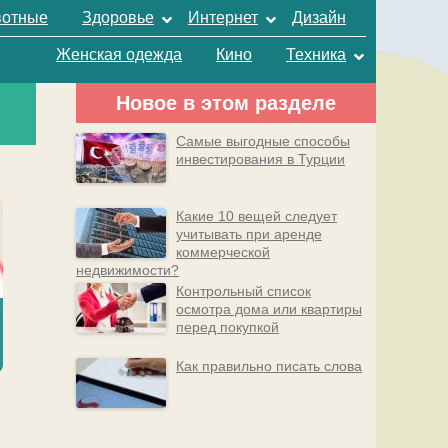
отные
Здоровье
Интернет
Дизайн
Женская одежда
Кино
Техника
Новое в этом разделе
Самые выгодные способы
инвестирования в Турции
Какие 10 вещей следует
учитывать при аренде
коммерческой
недвижимости?
Контрольный список
осмотра дома или квартиры
перед покупкой
Как правильно писать слова