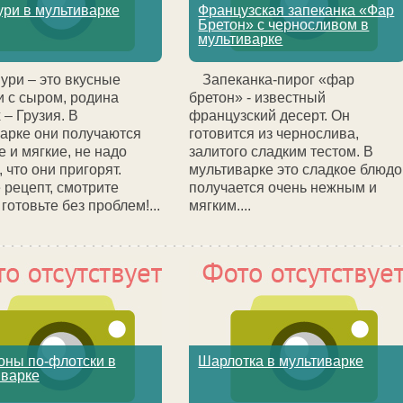
ри в мультиварке
Французская запеканка «Фар
Бретон» с черносливом в
мультиварке
ури – это вкусные
Запеканка-пирог «фар
 с сыром, родина
бретон» - известный
 – Грузия. В
французский десерт. Он
арке они получаются
готовится из чернослива,
 и мягкие, не надо
залитого сладким тестом. В
 что они пригорят.
мультиварке это сладкое блюдо
 рецепт, смотрите
получается очень нежным и
готовьте без проблем!...
мягким....
оны по-флотски в
Шарлотка в мультиварке
иварке