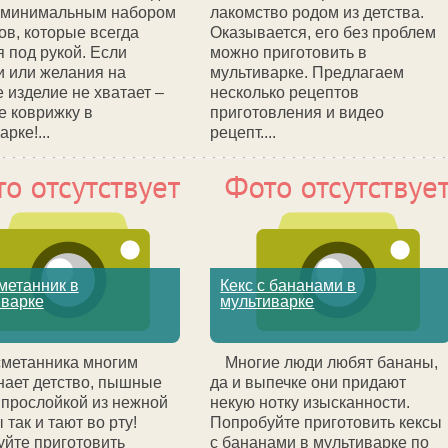
с минимальным набором
лакомство родом из детства.
ов, которые всегда
Оказывается, его без проблем
 под рукой. Если
можно приготовить в
 или желания на
мультиварке. Предлагаем
 изделие не хватает –
несколько рецептов
е коврижку в
приготовления и видео
рке!...
рецепт....
метанник в
Кекс с бананами в
иварке
мультиварке
сметанника многим
Многие люди любят бананы,
ает детство, пышные
да и выпечке они придают
 прослойкой из нежной
некую нотку изысканности.
 так и тают во рту!
Попробуйте приготовить кексы
йте приготовить
с бананами в мультиварке по