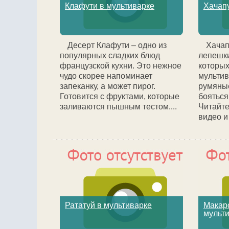
Клафути в мультиварке
Хачапу
Десерт Клафути – одно из
Хачап
популярных сладких блюд
лепешки
французской кухни. Это нежное
которых
чудо скорее напоминает
мультив
запеканку, а может пирог.
румяные
Готовится с фруктами, которые
бояться,
заливаются пышным тестом....
Читайте
видео и 
Рататуй в мультиварке
Макар
мульт