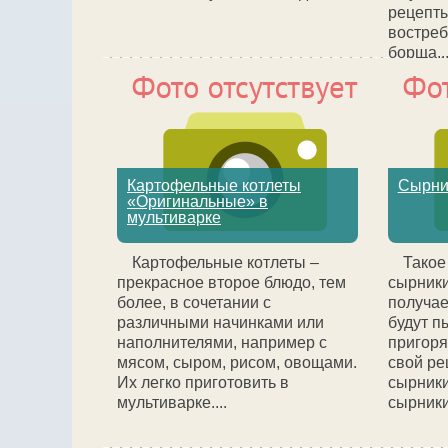
рецепт
востреб
борща...
Картофельные котлеты
Сырни
«Оригинальные» в
мультиварке
Картофельные котлеты –
Такое
прекрасное второе блюдо, тем
сырники
более, в сочетании с
получае
различными начинками или
будут п
наполнителями, например с
пригоря
мясом, сыром, рисом, овощами.
свой ре
Их легко приготовить в
сырники
мультиварке....
сырники