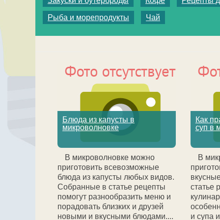
Закуски и бутерброды
Кофе
Рецепты д
Рыба и морепродукты
Чай
Блюда из капусты в
Как пр
микроволновке
суп в 
В микроволновке можно
В мик
приготовить всевозможные
пригото
блюда из капусты любых видов.
вкусные
Собранные в статье рецепты
статье 
помогут разнообразить меню и
кулинар
порадовать близких и друзей
особенн
новыми и вкусными блюдами....
и супа 