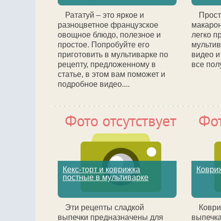
Рататуй – это яркое и
Прост
разноцветное французское
макарон
овощное блюдо, полезное и
легко п
простое. Попробуйте его
мультив
приготовить в мультиварке по
видео и
рецепту, предложенному в
все полу
статье, в этом вам поможет и
подробное видео....
Кекс-торт и коврижка
Ковриж
постные в мультиварке
Эти рецепты сладкой
Коври
выпечки предназначены для
выпечка