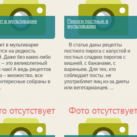
т в мультиварке
Пироги постные в
мультиварке
ит в мультиварке
В статье даны рецепты
тся на редкость
постного пирога с капустой и
 Даже без каких-либо
постных сладких пирогов с
 – это великолепный
вишней, с бананами, с
к чаю! А ведь рецептов
вареньем. Для тех, кто
а – множество, все
соблюдает посты, не
интересные собраны в
употребляет яиц из-за диеты
.
или вегетарианцев. ...