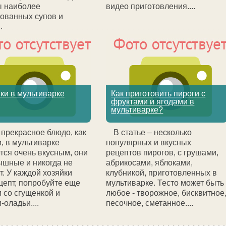
ы наиболее
видео приготовления....
ованных супов и
.
ки в мультиварке
Как приготовить пироги с
фруктами и ягодами в
мультиварке?
 прекрасное блюдо, как
В статье – несколько
, в мультиварке
популярных и вкусных
тся очень вкусным, они
рецептов пирогов, с грушами,
ышные и никогда не
абрикосами, яблоками,
т. У каждой хозяйки
клубникой, приготовленных в
цепт, попробуйте еще
мультиварке. Тесто может быть
 со сгущенкой и
любое - творожное, бисквитное
-оладьи....
песочное, сметанное....