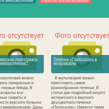
ля микроволновки
Рецепты для мультиварки
авильно приготовить
Печенье «Полосатое» в
микроволновке?
мультиварке
роволновке можно
В мультиварке можно
вить прекрасные и
приготовить самое
 первые блюда. В
разнообразное печенье. В
раскрыты все
статье дан подробный рецепт
ные секреты и
интересного и вкусного
ости вкусного бульона
двухцветного печенья
из микроволновки. Даны
«Полосатое». Имеется также