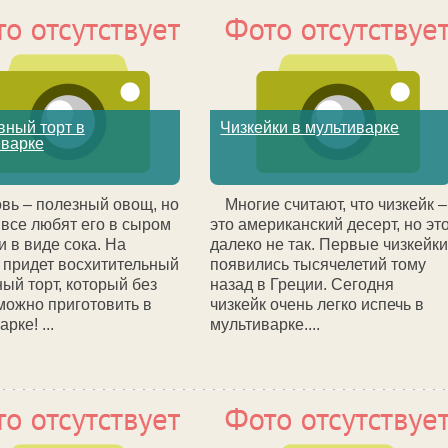
вный торт в
Чизкейки в мультиварке
иварке
вь – полезный овощ, но
Многие считают, что чизкейк –
 все любят его в сыром
это американский десерт, но эт
и в виде сока. На
далеко не так. Первые чизкейк
придет восхитительный
появились тысячелетий тому
ый торт, который без
назад в Греции. Сегодня
можно приготовить в
чизкейк очень легко испечь в
рке! ...
мультиварке....