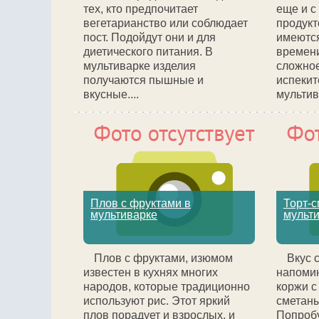
тех, кто предпочитает
еще и 
вегетарианство или соблюдает
продукт
пост. Подойдут они и для
имеются
диетического питания. В
времени
мультиварке изделия
сложное
получаются пышные и
испекит
вкусные....
мультива
Плов с фруктами в
Торт-с
мультиварке
мульт
Плов с фруктами, изюмом
Вкус 
известен в кухнях многих
напомин
народов, которые традиционно
коржи с
используют рис. Этот яркий
сметаны
плов порадует и взрослых, и
Попробу