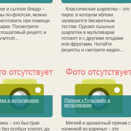
ое и сытное блюдо –
Классическая шарлотка – это
ы по-флотски, можно
пирог, в котором яблоки
риготовить при помощи
заливаются бисквитным
арки. Посмотрите
тестом. Однако пышные
 пошаговый рецепт, и
шарлотки в мультиварке
чится!...
готовят и с другими ягодами
или фруктами. Читайте
рецепты и смотрите видео....
ка в мультиварке
Пряник «Тульский» в
мультиварке
жка – это быстрая
Мягкий и ароматный пряник с
 без особых хлопот, да
начинкой из варенья – это