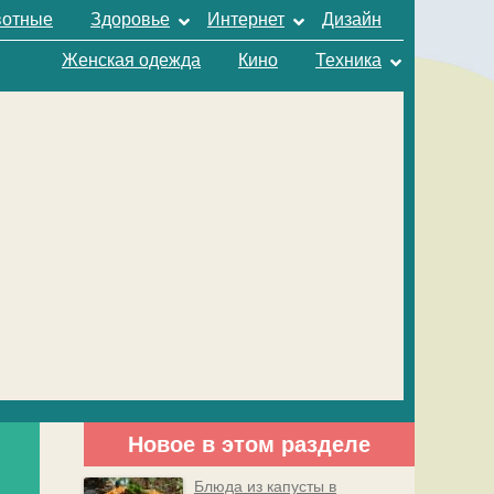
отные
Здоровье
Интернет
Дизайн
Женская одежда
Кино
Техника
Новое в этом разделе
Блюда из капусты в