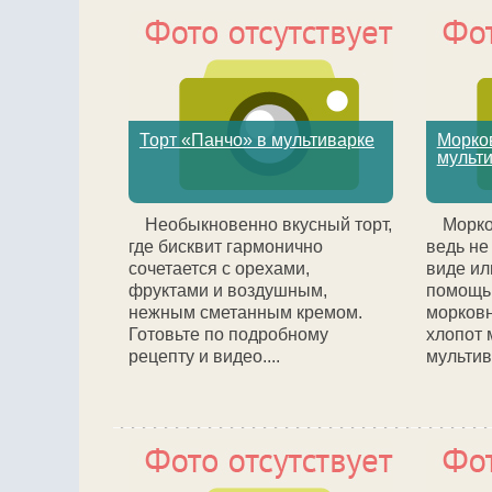
Торт «Панчо» в мультиварке
Морко
мульт
Необыкновенно вкусный торт,
Морко
где бисквит гармонично
ведь не
сочетается с орехами,
виде ил
фруктами и воздушным,
помощь 
нежным сметанным кремом.
морковн
Готовьте по подробному
хлопот 
рецепту и видео....
мультива