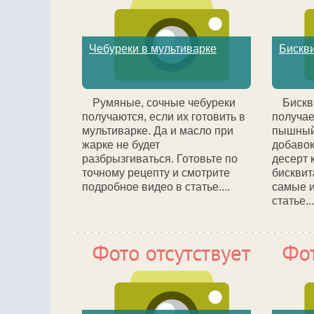
Чебуреки в мультиварке
Бискви
Румяные, сочные чебуреки
Бискв
получаются, если их готовить в
получае
мультиварке. Да и масло при
пышный.
жарке не будет
добавок
разбрызгиваться. Готовьте по
десерт 
точному рецепту и смотрите
бисквит
подробное видео в статье....
самые 
статье...