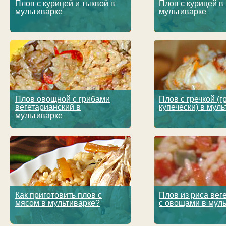
Плов с курицей и тыквой в
Плов с курицей в
мультиварке
мультиварке
Плов овощной с грибами
Плов с гречкой (г
вегетарианский в
купечески) в мул
мультиварке
Как приготовить плов с
Плов из риса вег
мясом в мультиварке?
с овощами в мул