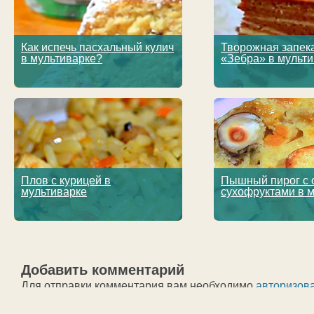
Как испечь пасхальный кулич
Творожная запек
в мультиварке?
«Зебра» в мульт
Плов с курицей в
Пышный пирог с 
мультиварке
сухофруктами в 
Добавить комментарий
Для отправки комментария вам необходимо
авторизов