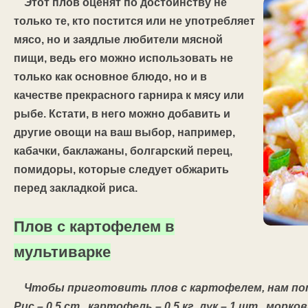
Этот плов оценят по достоинству не
только те, кто постится или не употребляет
мясо, но и заядлые любители мясной
пищи, ведь его можно использовать не
только как основное блюдо, но и в
качестве прекрасного гарнира к мясу или
рыбе. Кстати, в него можно добавить и
другие овощи на ваш выбор, например,
кабачки, баклажаны, болгарский перец,
помидоры, которые следует обжарить
перед закладкой риса.
Плов с картофелем в
мультиварке
Чтобы приготовить плов с картофелем, нам по
Рис – 0,5 ст., картофель – 0,5 кг, лук – 1 шт., морко