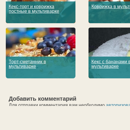
Кекс-торт и коврижка
Коврижка в муль
постные в мультиварке
Торт-сметанник в
Кекс с бананами 
мультиварке
мультиварке
Добавить комментарий
Для отправки комментария вам необходимо
авторизов