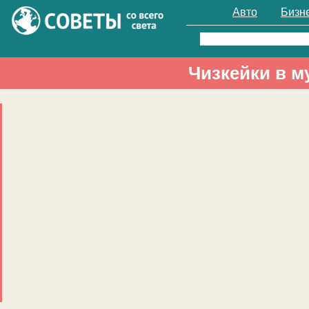
Авто
Бизн
Найти:
Чизкейки в м