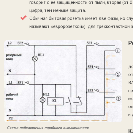
говорит о ее защищенности от пыли, вторая (от 0
цифра, тем меньше защита.
Обычная бытовая розетка имеет две фазы, но слу
называют «евророзеткой») для трехконтактной 
Р
д
от
ВА
пр
мо
оп
и 
Схема подключения тройного выключателя
К