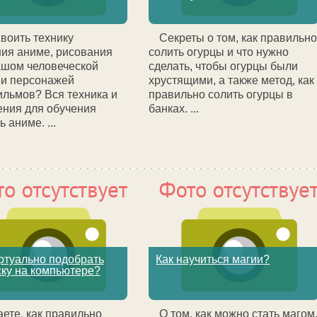
своить технику
Секреты о том, как правильн
ия аниме, рисования
солить огурцы и что нужно
ашом человеческой
сделать, чтобы огурцы были
 и персонажей
хрустящими, а также метод, как
льмов? Вся техника и
правильно солить огурцы в
ния для обучения
банках. ...
 аниме. ...
ртуально подобрать
Как научиться магии?
ку на компьютере?
аете, как правильно
О том, как можно стать магом