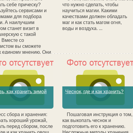
ть себе прическу?
что нужно сделать, чтобы
зуйтесь сервисами и
научиться магии. Какими
ммами для подбора
качествами должен обладать
и. А наилучшим
маг и как стать магом огня,
ом станет визит в
воды и воздуха. ...
херскую с такой
. Вместе со
истом вы сможете
к единому мнению. Они
 подобрать
ьную для вас прическу,
я при этом ваш тип
др. особенности. ...
ь, как хранить зимой
Чеснок, где и как хранить?
сс сбора и хранения:
Пошаговая инструкция о том,
рать хороший урожай,
как выкопать чеснок и
ать перед сбором, после
подготовить его к хранению.
Где и как хранить овощ
Несложные методы хранения