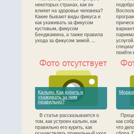
некоторых странах, как он
подобра
влияет на здоровье человека?
Восполь
Какие бывают виды фикуса и
програ
как ухаживать за фикусом
прическ
кустовым, фикусом
вариант
Бенджамина, а также правила
парикма
ухода за фикусом зимой. ...
услугой
специал
прийти 
помогут
оптимал
учитыва
волос и 
Кальян. Как курить и
Морков
ухаживать за ним
правильно?
В статье рассказывается о
Проце
том, как устроен кальян, как
как соб
правильно его курить, как
что дел
осуществлять правильный уход
сбора. 