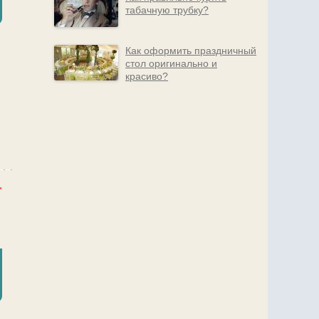
табачную трубку?
о
Как оформить праздничный
стол оригинально и
красиво?
,