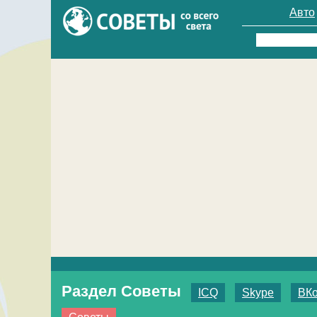
Авто
Найти:
Раздел Советы
ICQ
Skype
ВКо