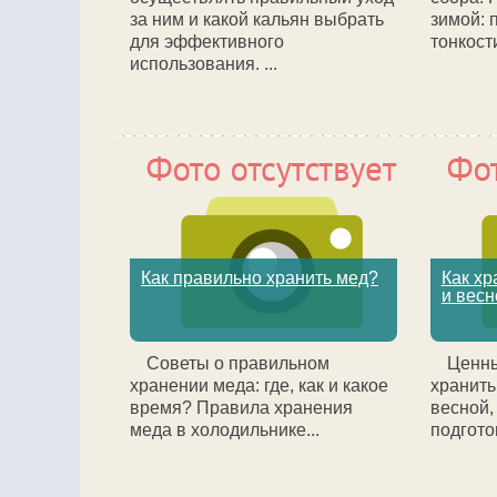
за ним и какой кальян выбрать
зимой: 
для эффективного
тонкост
использования. ...
Как правильно хранить мед?
Как хр
и весн
Советы о правильном
Ценны
хранении меда: где, как и какое
хранить
время? Правила хранения
весной, 
меда в холодильнике...
подгото