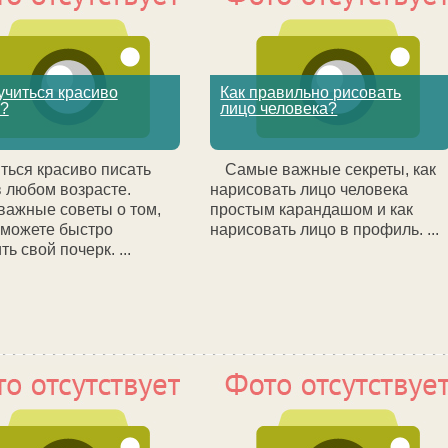
учиться красиво
Как правильно рисовать
ь?
лицо человека?
ться красиво писать
Самые важные секреты, как
 любом возрасте.
нарисовать лицо человека
ажные советы о том,
простым карандашом и как
сможете быстро
нарисовать лицо в профиль. ...
ь свой почерк. ...