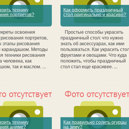
воить технику
Как оформить праздничный
ания портретов?
стол оригинально и красиво?
екреты освоения
Простые способы украсить
 рисования портретов,
праздничный стол: что нужно
 этапы рисования
знать об аксессуарах, как ими
ы карандашом. Методы
пользоваться. Как украсить сто
я техники рисования
фруктами и овощами. Что куда
а человека, как
положить, чтобы праздничный
шом, так и маслом. ...
стол стал еще красивее. ...
воить технику
Как правильно солить огурцы
ания аниме?
на зиму?