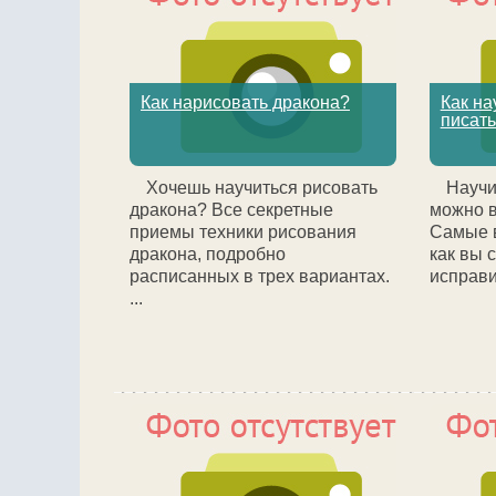
Как нарисовать дракона?
Как на
писат
Хочешь научиться рисовать
Научи
дракона? Все секретные
можно в
приемы техники рисования
Самые в
дракона, подробно
как вы 
расписанных в трех вариантах.
исправит
...