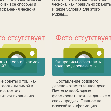
почти все способы и
чеснока: как правильно хранить
и хранения чеснока....
и какие условия для этого
нужны....
анить георгины зимой
Как правильно составить
ой?
родовое дерево семьи
е советы о том, как
Составление родового
 георгины зимой и
дерева - ответственное дело.
и о том как
Поэтому необходимо
виться к хранению....
формировать точные данные о
своих предках. Главное не
искажайте информацию....