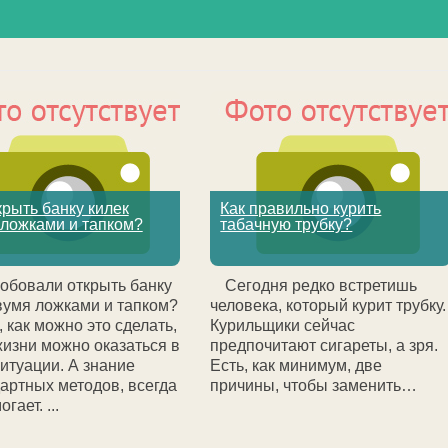
крыть банку килек
Как правильно курить
 ложками и тапком?
табачную трубку?
обовали открыть банку
Сегодня редко встретишь
вумя ложками и тапком?
человека, который курит трубку.
, как можно это сделать,
Курильщики сейчас
жизни можно оказаться в
предпочитают сигареты, а зря.
итуации. А знание
Есть, как минимум, две
артных методов, всегда
причины, чтобы заменить…
гает. ...