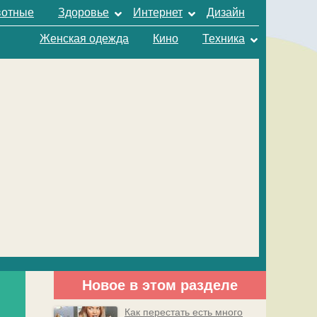
отные
Здоровье
Интернет
Дизайн
Женская одежда
Кино
Техника
Новое в этом разделе
Как перестать есть много