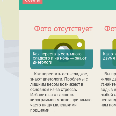
Советы
Как перестать есть много
Как от
сладкого и на ночь — знают
двумя
диетологи
Как перестать есть сладкое,
Вы пр
знают диетологи. Проблемы с
килек д
лишним весом возникают в
Узнайте
основном из-за стресса.
ведь в 
Избавиться от лишних
любой с
килограммов можно, принимаю
нестанд
часто пищу маленькими
нам помо
порциями. ...