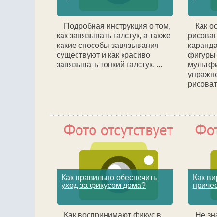
Подробная инструкция о том,
Как о
как завязывать галстук, а также
рисован
какие способы завязывания
каранд
существуют и как красиво
фигуры
завязывать тонкий галстук. ...
мультфи
упражне
рисовать
Как правильно обеспечить
Как ви
уход за фикусом дома?
причес
Как воспринимают фикус в
Не зн