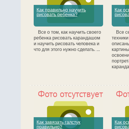
Как правильно научить
Как ос
рисовать ребенка?
рисов
Все о том, как научить своего
Все с
ребенка рисовать карандашом
техники
и научить рисовать человека и
описаны
что для этого нужно сделать. ...
картин
освоени
портрет
каранда
Как завязать галстук
Как ос
правильно?
рисов