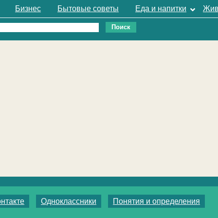
Бизнес
Бытовые советы
Еда и напитки
Жив
нтакте
Одноклассники
Понятия и определения