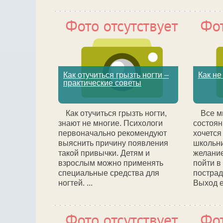
Как отучиться грызть ногти –
Как не
практические советы
Как отучиться грызть ногти,
Все м
знают не многие. Психологи
состоян
первоначально рекомендуют
хочется
выяснить причину появления
школьни
такой привычки. Детям и
желание
взрослым можно применять
пойти в
специальные средства для
пострад
ногтей. ...
Выход ес