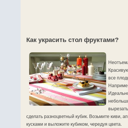
Как украсить стол фруктами?
Неотъемл
Красивую
все плод
Например
Идеально
небольши
вырезать
сделать разноцветный кубик. Возьмите киви, а
кусками и выложите кубиком, чередуя цвета.