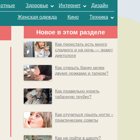
отные
Здоровье
Интернет
Дизайн
Женская одежда
Кино
Техника
Новое в этом разделе
Как перестать есть много
сладкого и на ночь — знают
диетологи
Как открыть банку килек
двумя ложками и тапком?
Как правильно курить
табачную трубку?
Как отучиться грызть ногти –
практические советы
Как не пойти в школу?