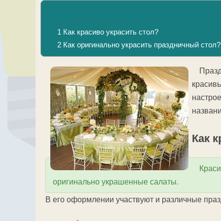
1
Как красиво украсить стол?
2
Как оригинально украсить праздничный стол?
Празд
красивы
настрое
названи
Как к
Краси
оригинально украшенные салаты.
В его оформлении участвуют и различные пра