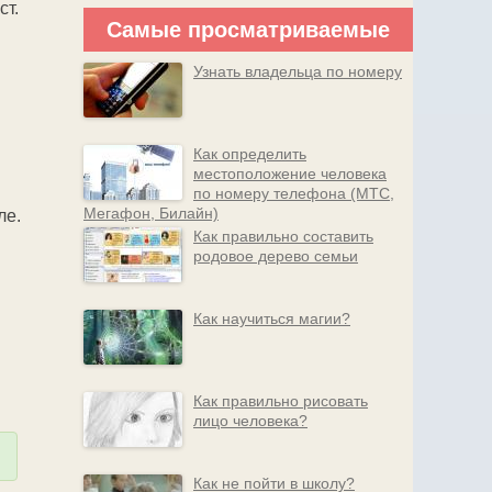
ст.
Самые просматриваемые
Узнать владельца по номеру
Как определить
местоположение человека
по номеру телефона (МТС,
Мегафон, Билайн)
ле.
Как правильно составить
родовое дерево семьи
Как научиться магии?
Как правильно рисовать
лицо человека?
Как не пойти в школу?