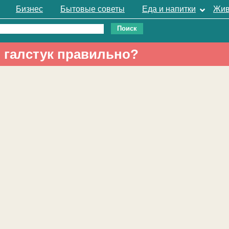
Бизнес
Бытовые советы
Еда и напитки
Жив
ь галстук правильно?