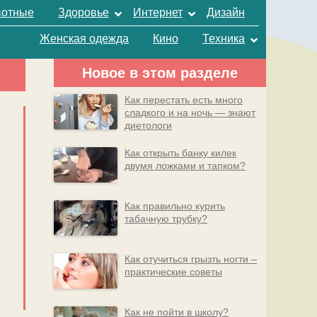
отные
Здоровье
Интернет
Дизайн
Женская одежда
Кино
Техника
Новое в этом разделе
Как перестать есть много
сладкого и на ночь — знают
диетологи
Как открыть банку килек
двумя ложками и тапком?
Как правильно курить
табачную трубку?
Как отучиться грызть ногти –
практические советы
Как не пойти в школу?