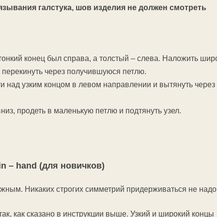
язывания галстука, шов изделия не должен смотреть
 тонкий конец был справа, а толстый – слева. Наложить ши
рх перекинуть через получившуюся петлю.
сти над узким концом в левом направлении и вытянуть через
низ, продеть в маленькую петлю и подтянуть узел.
in – hand (для новичков)
ежным. Никаких строгих симметрий придерживаться не надо
ак, как сказано в инструкции выше. Узкий и широкий концы