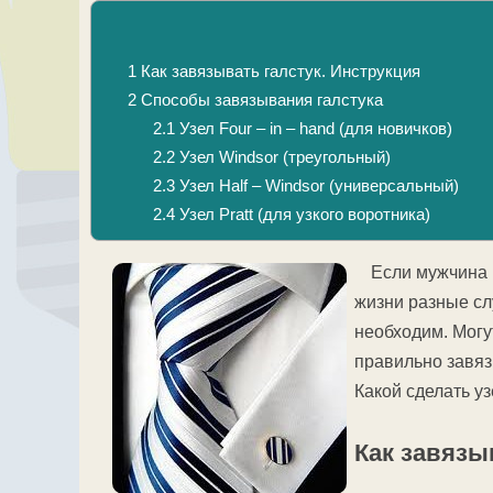
1
Как завязывать галстук. Инструкция
2
Способы завязывания галстука
2.1
Узел Four – in – hand (для новичков)
2.2
Узел Windsor (треугольный)
2.3
Узел Half – Windsor (универсальный)
2.4
Узел Pratt (для узкого воротника)
Если мужчина н
жизни разные слу
необходим. Могу
правильно завяз
Какой сделать уз
Как завязы