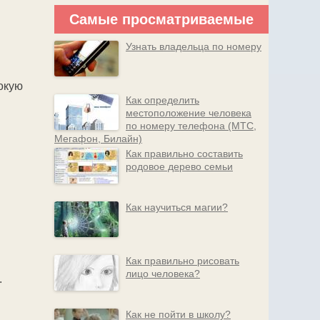
Самые просматриваемые
Узнать владельца по номеру
рокую
Как определить
местоположение человека
по номеру телефона (МТС,
Мегафон, Билайн)
Как правильно составить
родовое дерево семьи
Как научиться магии?
Как правильно рисовать
лицо человека?
.
Как не пойти в школу?