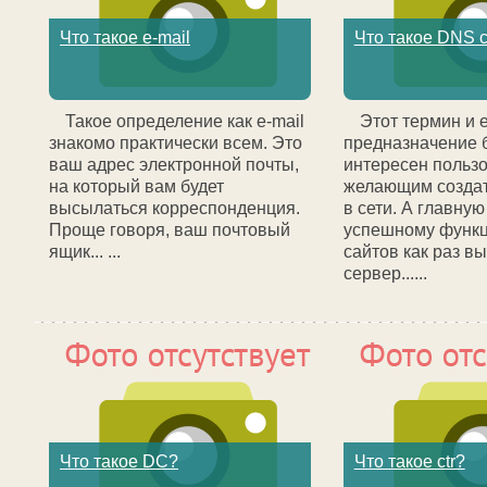
Что такое e-mail
Что такое DNS 
Такое определение как e-mail
Этот термин и 
знакомо практически всем. Это
предназначение 
ваш адрес электронной почты,
интересен польз
на который вам будет
желающим создат
высылаться корреспонденция.
в сети. А главную
Проще говоря, ваш почтовый
успешному функ
ящик... ...
сайтов как раз в
сервер......
Что такое DC?
Что такое ctr?