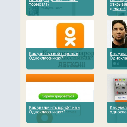
тормозят?
открыва
делать?
Как узнать свой пароль в
Как узна
Одноклассниках?
Однокла
Как увеличить шрифт на «
Как увел
Одноклассниках»?
однокла