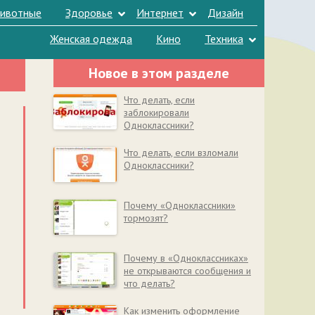
ивотные
Здоровье
Интернет
Дизайн
Женская одежда
Кино
Техника
Новое в этом разделе
Что делать, если
заблокировали
Одноклассники?
Что делать, если взломали
Одноклассники?
Почему «Одноклассники»
тормозят?
Почему в «Одноклассниках»
не открываются сообщения и
что делать?
Как изменить оформление