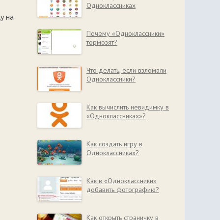
Одноклассниках
у на
Почему «Одноклассники»
тормозят?
Что делать, если взломали
Одноклассники?
Как вычислить невидимку в
«Одноклассниках»?
Как создать игру в
Одноклассниках?
Как в «Одноклассники»
добавить фотографию?
Как открыть страничку в