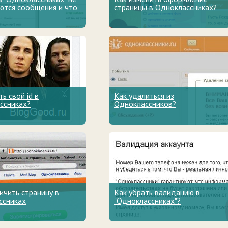
ются сообщения и что
страницы в Одноклассниках?
ть свой id в
Как удалиться из
ссниках?
Одноклассников?
ичить страницу в
Как убрать валидацию в
ссниках
"Одноклассниках"?