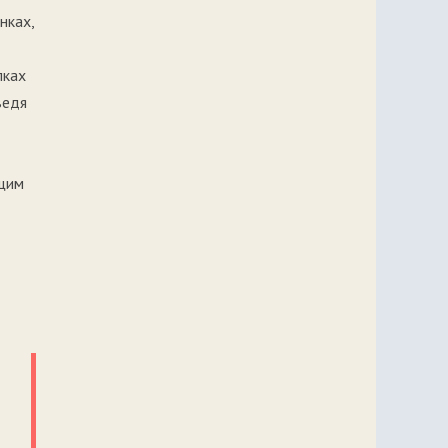
нках,
лках
ведя
ющим