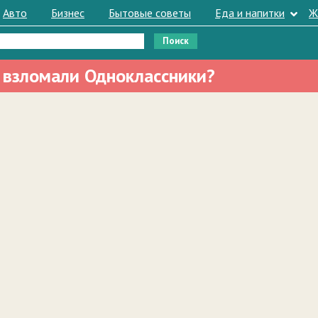
Авто
Бизнес
Бытовые советы
Еда и напитки
Ж
и взломали Одноклассники?