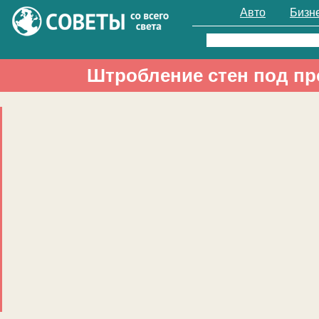
Авто
Бизн
Найти:
Штробление стен под пр