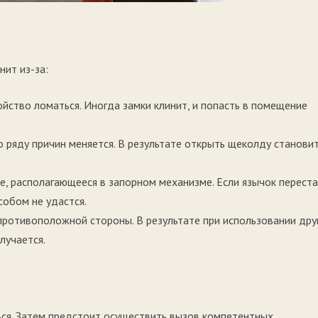
нит из-за:
йство ломаться. Иногда замки клинит, и попасть в помещение
 ряду причин меняется. В результате открыть щеколду станови
е, располагающееся в запорном механизме. Если язычок перест
собом не удастся.
 противоположной стороны. В результате при использовании дру
лучается.
ься. Затем предстоит осуществить вызов компетентных