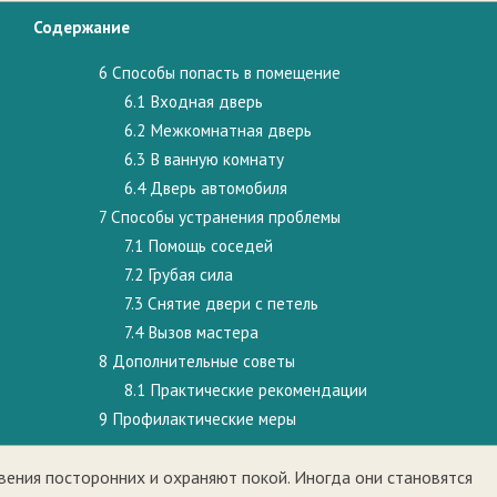
Содержание
6
Способы попасть в помещение
6.1
Входная дверь
ю
6.2
Межкомнатная дверь
6.3
В ванную комнату
6.4
Дверь автомобиля
7
Способы устранения проблемы
7.1
Помощь соседей
7.2
Грубая сила
7.3
Снятие двери с петель
7.4
Вызов мастера
8
Дополнительные советы
8.1
Практические рекомендации
9
Профилактические меры
ния посторонних и охраняют покой. Иногда они становятся