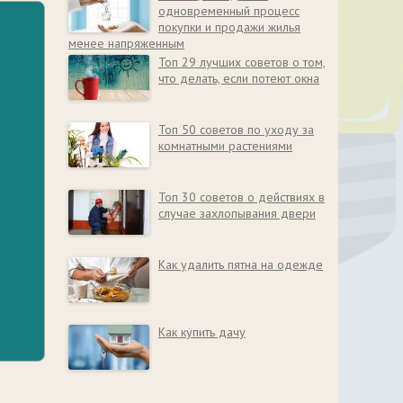
одновременный процесс
покупки и продажи жилья
менее напряженным
Топ 29 лучших советов о том,
что делать, если потеют окна
Топ 50 советов по уходу за
комнатными растениями
Топ 30 советов о действиях в
случае захлопывания двери
Как удалить пятна на одежде
Как купить дачу