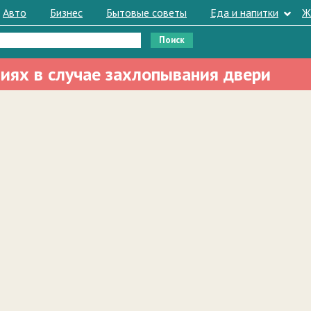
Авто
Бизнес
Бытовые советы
Еда и напитки
Ж
виях в случае захлопывания двери