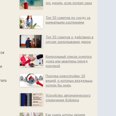
что делать, если потеют окна
Топ 50 советов по уходу за
комнатными растениями
Топ 30 советов о действиях в
случае захлопывания двери
тся
Контрольный список осмотра
дома или квартиры перед
покупкой
ал
Покупка новостройки: 10
гого
вещей, о которых владельцы
хотели бы знать
Устройство автоматического
отключения бойлера
Как сшить шторы своими