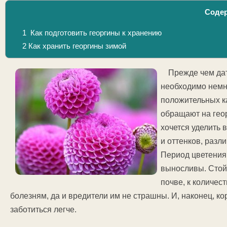
Соде
1
Как подготовить георгины к хранению
2
Как хранить георгины зимой
Прежде чем дат
необходимо немно
положительных ка
обращают на геор
хочется уделить в
и оттенков, разл
Период цветения 
выносливы. Стой
почве, к количес
болезням, да и вредители им не страшны. И, наконец, кор
заботиться легче.