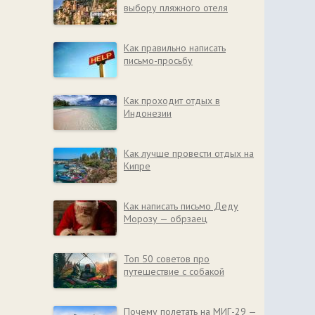
выбору пляжного отеля
Как правильно написать
письмо-просьбу
Как проходит отдых в
Индонезии
Как лучше провести отдых на
Кипре
Как написать письмо Деду
Морозу — обрзаец
Топ 50 советов про
путешествие с собакой
Почему полетать на МИГ-29 —