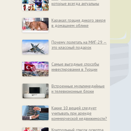
которые всегда актуальны
Каракал: грация дикого зверя
в домашнем облике
Почему полетать на МИГ-29 —
это классный подарок
Самые выгодные способы
инвестирования в Турции
Встроенные мультимедийные
и телевизионные блоки
Какие 10 вещей следует
учитывать при аренде
коммерческой недвижимости?
Контрольный список осмотра