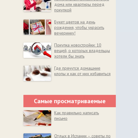
дома или квартиры перед
покупкой
Букет цветов на день
рождения, чтобы украсить
вечеринку!
Покупка новостройки: 10
вещей, о которых владельцы
хотели бы знать
Где прячутся домашние
клопы и как от них избавиться
Самые просматриваемые
Как правильно написать
письмо
Отдых в Испании – советы по