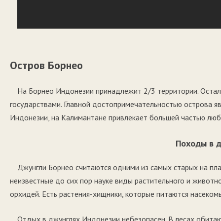
Остров Борнео
На Борнео Индонезии принадлежит 2/3 территории. Остал
государствами. Главной достопримечательностью острова я
Индонезии, на Калимантане привлекает большей частью люби
Походы в 
Джунгли Борнео считаются одними из самых старых на пл
неизвестные до сих пор науке виды растительного и животн
орхидей. Есть растения-хищники, которые питаются насеком
Отдых в джунглях Индонезии небезопасен. В лесах обитают