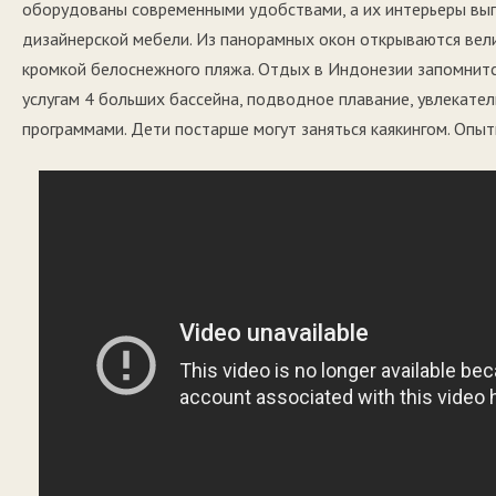
оборудованы современными удобствами, а их интерьеры вып
дизайнерской мебели. Из панорамных окон открываются вел
кромкой белоснежного пляжа. Отдых в Индонезии запомнится
услугам 4 больших бассейна, подводное плавание, увлекател
программами. Дети постарше могут заняться каякингом. Опы