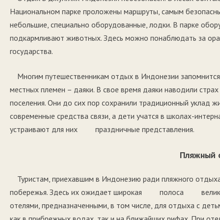
Национальном парке проложены маршруты, самым безопасн
небольшие, специально оборудованные, лодки. В парке обо
подкармливают животных. Здесь можно понаблюдать за оран
государства.
Многим путешественникам отдых в Индонезии запомнится
местных племен – даяки. В свое время даяки наводили страх
поселения. Они до сих пор сохранили традиционный уклад ж
современные средства связи, а дети учатся в школах-интерн
устраивают для них праздничные представления.
Пляжный 
Туристам, приехавшим в Индонезию ради пляжного отдыха
побережья. Здесь их ожидает широкая полоса великол
отелями, предназначенными, в том числе, для отдыха с дет
как в прибрежных водах, так и на ближайших рифах. При от