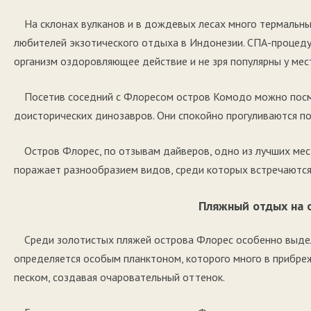
На склонах вулканов и в дождевых лесах много термальн
любителей экзотического отдыха в Индонезии. СПА-процед
организм оздоровляющее действие и не зря популярны у мес
Посетив соседний с Флоресом остров Комодо можно посм
доисторических динозавров. Они спокойно прогуливаются по
Остров Флорес, по отзывам дайверов, одно из лучших ме
поражает разнообразием видов, среди которых встречаютс
Пляжный отдых на 
Среди золотистых пляжей острова Флорес особенно выдел
определяется особым планктоном, которого много в прибре
песком, создавая очаровательный оттенок.