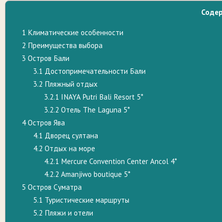
Соде
1
Климатические особенности
2
Преимущества выбора
3
Остров Бали
3.1
Достопримечательности Бали
3.2
Пляжный отдых
3.2.1
INAYA Putri Bali Resort 5*
3.2.2
Отель Тhe Laguna 5*
4
Остров Ява
4.1
Дворец султана
4.2
Отдых на море
4.2.1
Mercure Convention Center Ancol 4*
4.2.2
Amanjiwo boutique 5*
5
Остров Суматра
5.1
Туристические маршруты
5.2
Пляжи и отели