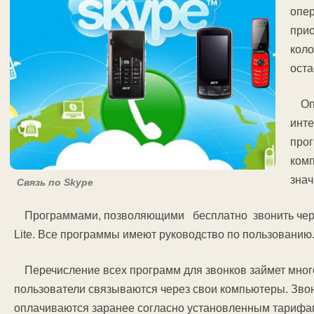
опер
прио
коло
оста
Оп
инте
прог
комп
зна
Связь по Skype
Программами, позволяющими бесплатно звонить через 
Lite. Все программы имеют руководство по пользованию
Перечисление всех программ для звонков займет много
пользователи связываются через свои компьютеры. Зв
оплачиваются заранее согласно установленным тарифа