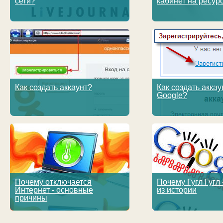
сети?
кабинет на ресур
Как создать аккаунт?
Как создать аккау
Google?
Почему отключается
Почему Гугл Гугл 
Интернет - основные
из истории
причины