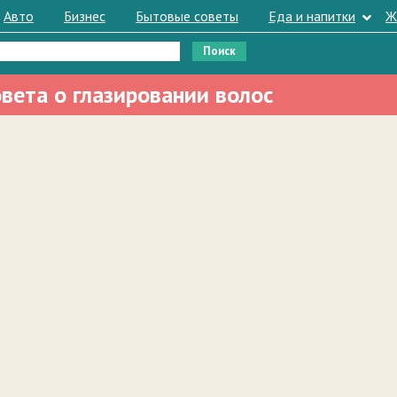
Авто
Бизнес
Бытовые советы
Еда и напитки
Ж
вета о глазировании волос