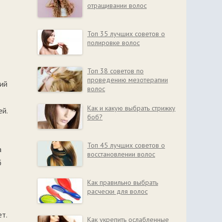
отращивании волос
Топ 35 лучших советов о
полировке волос
Топ 38 советов по
проведению мезотерапии
ий
волос
Как и какую выбрать стрижку
ей.
боб?
Топ 45 лучших советов о
а
восстановлении волос
б
Как правильно выбрать
расчески для волос
т.
Как укрепить ослабленные