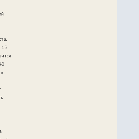
ий
та,
а 15
дится
40
 к
т
ть
в