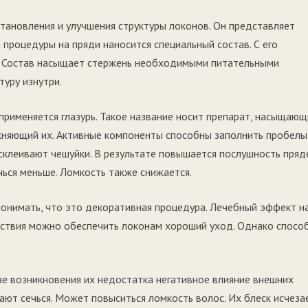
тановления и улучшения структуры локонов. Он представляет
процедуры на пряди наносится специальный состав. С его
. Состав насыщает стержень необходимыми питательными
туру изнутри.
применяется глазурь. Такое название носит препарат, насыщающ
няющий их. Активные компоненты способны заполнить пробелы
 склеивают чешуйки. В результате повышается послушность пряд
ься меньше. Ломкость также снижается.
понимать, что это декоративная процедура. Лечебный эффект н
йствия можно обеспечить локонам хороший уход. Однако спосо
е возникновения их недостатка негативное влияние внешних
ают сечься. Может повыситься ломкость волос. Их блеск исчезае