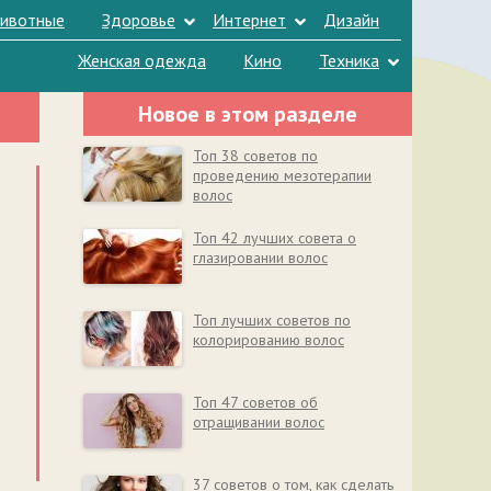
ивотные
Здоровье
Интернет
Дизайн
Женская одежда
Кино
Техника
Новое в этом разделе
Топ 38 советов по
проведению мезотерапии
волос
Топ 42 лучших совета о
глазировании волос
Топ лучших советов по
колорированию волос
Топ 47 советов об
отращивании волос
37 советов о том, как сделать