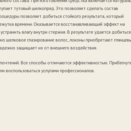
ьного состава. При изготовлении средства включается натурал
упает тутовый шелкопряд. Это позволяет сделать состав
роцедуры позволяет добиться стойкого результата, который
межутка времени. Оказывается восстанавливающий эффект на
устранить влагу внутри стержня. В результате удается добиться
ено шелковое глазирование волос, локоны приобретают глянцев
надежно защищает их от внешнего воздействия.
очтений. Все способы отличаются эффективностью. Прибегнуть
и воспользоваться услугами профессионалов.