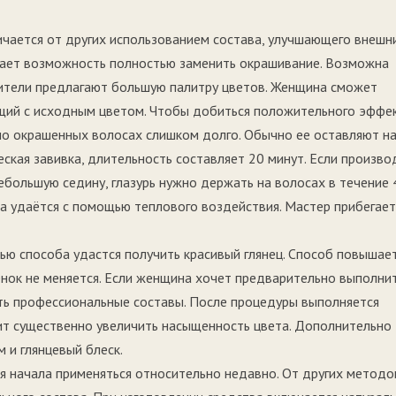
ичается от других использованием состава, улучшающего внешн
дает возможность полностью заменить окрашивание. Возможна
ители предлагают большую палитру цветов. Женщина сможет
ий с исходным цветом. Чтобы добиться положительного эффек
но окрашенных волосах слишком долго. Обычно ее оставляют н
ская завивка, длительность составляет 20 минут. Если произво
ебольшую седину, глазурь нужно держать на волосах в течение 
а удаётся с помощью теплового воздействия. Мастер прибегает
ью способа удастся получить красивый глянец. Способ повышае
енок не меняется. Если женщина хочет предварительно выполни
ть профессиональные составы. После процедуры выполняется
ит существенно увеличить насыщенность цвета. Дополнительно
 и глянцевый блеск.
я начала применяться относительно недавно. От других методо