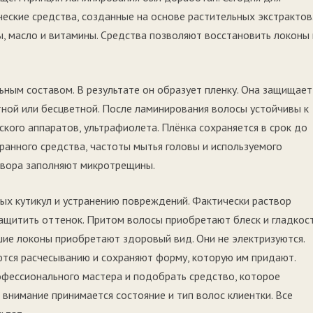
еские средства, созданные на основе растительных экстрактов
, масло и витамины. Средства позволяют восстановить локоны 
ным составом. В результате он образует пленку. Она защищает
тной или бесцветной. После ламинирования волосы устойчивы к
кого аппаратов, ультрафиолета. Плёнка сохраняется в срок до
бранного средства, частоты мытья головы и используемого
твора заполняют микротрещины.
х кутикул и устранению повреждений. Фактически раствор
ащитить оттенок. Притом волосы приобретают блеск и гладкост
ие локоны приобретают здоровый вид. Они не электризуются.
тся расчесыванию и сохраняют форму, которую им придают.
фессионального мастера и подобрать средство, которое
внимание принимается состояние и тип волос клиентки. Все