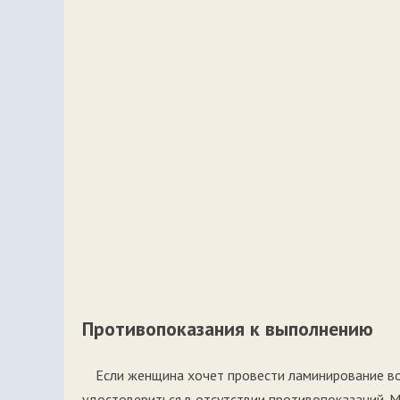
Противопоказания к выполнению
Если женщина хочет провести ламинирование вол
удостовериться в отсутствии противопоказаний. М