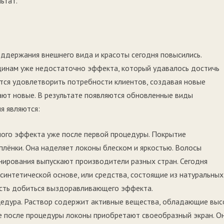
ьтат.
оддержания внешнего вида и красоты сегодня повысились.
щинам уже недостаточно эффекта, который удавалось достичь
ятся удовлетворить потребности клиентов, создавая новые
ают новые. В результате появляются обновленные виды
я являются:
мого эффекта уже после первой процедуры. Покрытие
лёнки. Она наделяет локоны блеском и яркостью. Волосы
нирования выпускают производители разных стран. Сегодня
 синтетической основе, или средства, состоящие из натуральных
сть добиться выздоравливающего эффекта.
цедура. Раствор содержит активные вещества, обладающие выс
е после процедуры локоны приобретают своеобразный экран. О