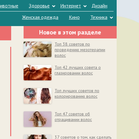
ивотные
Здоровье
Интернет
Дизайн
Женская одежда
Кино
Техника
Новое в этом разделе
Топ 38 советов по
проведению мезотерапии
волос
Топ 42 лучших совета о
глазировании волос
Топ лучших советов по
колорированию волос
Топ 47 советов об
отращивании волос
37 советов о том, как сделать