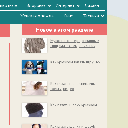
ивотные
Здоровье
Интернет
Дизайн
Женская одежда
Кино
Техника
Новое в этом разделе
Мужские свитера, вязанные
спицами: схемы, описания
Как крючком вязать игрушки
Как вязать шаль спицами:
схемы, видео
Как вязать шапку крючком
Как вязать шапку и шарф