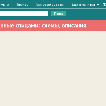
Авто
Бизнес
Бытовые советы
Еда и напитки
Ж
анные спицами: схемы, описания