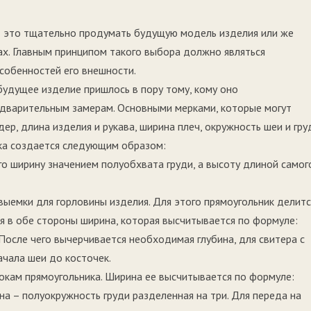
 – это тщательно продумать будущую модель изделия или же
х. Главным принципом такого выбора должно являться
собенностей его внешности.
будущее изделие пришлось в пору тому, кому оно
едварительным замерам. Основными мерками, которые могут
ер, длина изделия и рукава, ширина плеч, окружность шеи и гру
йка создается следующим образом:
о ширину значением полуобхвата груди, а высоту длиной самог
ыемки для горловины изделия. Для этого прямоугольник делитс
я в обе стороны ширина, которая высчитывается по формуле:
После чего вычерчивается необходимая глубина, для свитера с
ачала шеи до косточек.
окам прямоугольника. Ширина ее высчитывается по формуле:
на – полуокружность груди разделенная на три. Для переда на