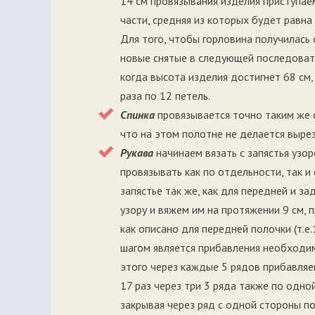
14 см провязывания изделия приступае
части, средняя из которых будет равна
Для того, чтобы горловина получилась 
новые снятые в следующей последовател
когда высота изделия достигнет 68 см,
раза по 12 петель.
Спинка
провязывается точно таким же о
что на этом полотне не делается вырез
Рукава
начинаем вязать с запястья узо
провязывать как по отдельности, так и
запястье так же, как для передней и з
узору и вяжем им на протяжении 9 см, 
как описано для передней полочки (т.е.
шагом является прибавления необходим
этого через каждые 5 рядов прибавляем
17 раз через три 3 ряда также по одно
закрывая через ряд с одной стороны по