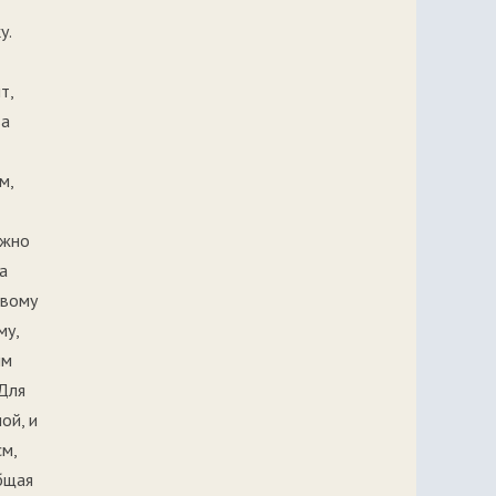
у.
т,
ва
м,
ожно
а
рвому
му,
им
 Для
ой, и
см,
Общая