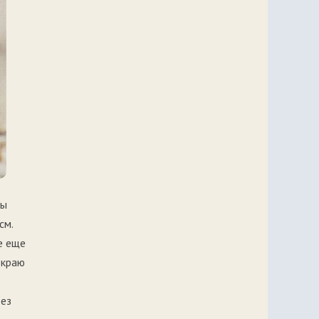
ды
см.
е еще
 краю
рез