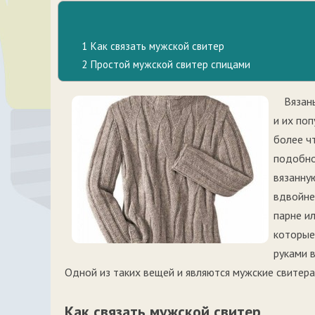
1
Как связать мужской свитер
2
Простой мужской свитер спицами
Вязан
и их поп
более ч
подобно
вязанну
вдвойне
парне и
которые
руками 
Одной из таких вещей и являются мужские свитера
Как связать мужской свитер