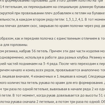
м к формированию горловины. Для этого делим полотно на три
 14 петелькам, их перекидываем на специальную длинную булавк
округлой при провязывании плеч добавляем к петлям на булавке
ьности, в каждом втором ряду петли: 1,3,1,2,4,1. В тот момен
 на плечах делаем скос, закрывая по краям полочки через ряд д
бразом, как и передняя полочка с единственным отличием в то
а для горловины.
ром резинка, набрав 56 петель. Причем эти две части изделия м
 одновременно, используя в работе два разных клубка. Резинку н
адней частей поднимаем на 3-4 ряда. После чего переходим к пе
причем начало и конец всех рядов, провязывается аналогично то
1 лицевая вначале, 4 изнаночных и 1 лицевая в конце). Следующ
ого количества петель рукава по краям для его формирования.
 три раза по одной петельке, вывязывая в начале ряда 2 из одн
й петле. В тот момент, когда рукав довязывается до высоты 51 
лотна рукава сначала 2 петельки, а потом три раза по одной. 