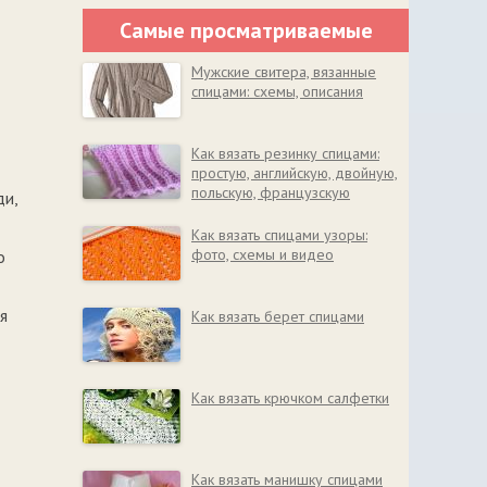
Самые просматриваемые
Мужские свитера, вязанные
спицами: схемы, описания
Как вязать резинку спицами:
простую, английскую, двойную,
польскую, французскую
ди,
Как вязать спицами узоры:
фото, схемы и видео
о
я
Как вязать берет спицами
Как вязать крючком салфетки
Как вязать манишку спицами