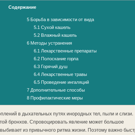
Содержание
5
Борьба в зависимости от вида
5.1
Сухой кашель
5.2
Влажный кашель
6
Методы устранения
6.1
Лекарственные препараты
6.2
Полоскание горла
6.3
Горячий душ
6.4
Лекарственные травы
6.5
Проведение ингаляций
7
Дополнительные способы
8
Профилактические меры
оплений в дыхательных путях инородных тел, пыли и слизи.
стой бронхов. Спровоцировать явление может большое
 выбивает из привычного ритма жизни. Поэтому важно быст