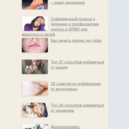
– знает медицина
Современный подход к
лечению и профилактике
гриппа и ОРВИ для
взрослых и детей
Как лечить герпес на губах
Топ 37 способов избавиться
от кашля
20 советов по избавлению
от молочницы
Топ 34 способов избавиться
от насморка
Дегенеративно-