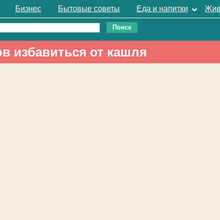
Бизнес
Бытовые советы
Еда и напитки
Жив
ов избавиться от кашля