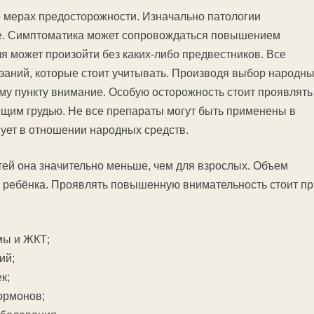
о мерах предосторожности. Изначально патологии
ле. Симптоматика может сопровождаться повышением
я может произойти без каких-либо предвестников. Все
заний, которые стоит учитывать. Производя выбор народн
му пункту внимание. Особую осторожность стоит проявлять
им грудью. Не все препараты могут быть применены в
ует в отношении народных средств.
етей она значительно меньше, чем для взрослых. Объем
та ребёнка. Проявлять повышенную внимательность стоит пр
мы и ЖКТ;
ий;
к;
ормонов;