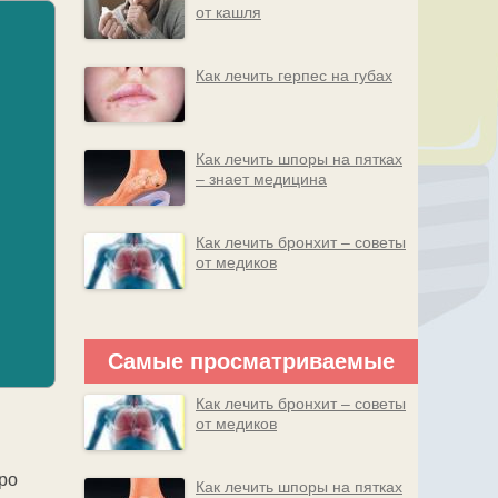
от кашля
Как лечить герпес на губах
Как лечить шпоры на пятках
– знает медицина
Как лечить бронхит – советы
от медиков
Самые просматриваемые
Как лечить бронхит – советы
от медиков
ро
Как лечить шпоры на пятках