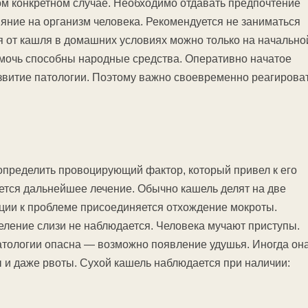
м конкретном случае. Необходимо отдавать предпочтение
ияние на организм человека. Рекомендуется не заниматься
ся от кашля в домашних условиях можно только на начально
омочь способны народные средства. Оперативно начатое
звитие патологии. Поэтому важно своевременно реагирова
 определить провоцирующий фактор, который привел к его
ается дальнейшее лечение. Обычно кашель делят на две
ации к проблеме присоединяется отхождение мокроты.
тделение слизи не наблюдается. Человека мучают приступы.
атологии опасна — возможно появление удушья. Иногда он
 и даже рвоты. Сухой кашель наблюдается при наличии: