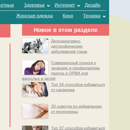
отные
Здоровье
Интернет
Дизайн
Женская одежда
Кино
Техника
Новое в этом разделе
Дегенеративно-
дистрофические
заболевания глаза
Современный подход к
лечению и профилактике
гриппа и ОРВИ для
взрослых и детей
Топ 34 способов избавиться
от насморка
20 советов по избавлению
от молочницы
Топ 37 способов избавиться