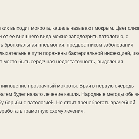
егких выходит мокрота, кашель называют мокрым. Цвет слиз
и от ее внешнего вида можно заподозрить патологию, с
лась бронхиальная пневмония, предвестником заболевания
 дыхательные пути поражены бактериальной инфекцией, цв
т место быть сердечная недостаточность, выделения
никновение прозрачный мокроты. Врач в первую очередь
Затем будет начато лечение кашля. Народные методы обыч
у борьбы с патологией. Не стоит пренебрегать врачебной
зработать грамотную схему лечения.