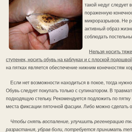
такой недуг следует 
пораженную конечнос
микроразрывов. Не р
активный образ жизн
соблюдать постельны
Нельзя носить тяже
ступенек, носить обувь на каблуках и с плоской подошвой
на пятках является обеспечение нижним конечностям х
Если нет возможности находиться в покое, тогда нужно
Обувь следует покупать только с супинатором. В травма
подходящую стельку. Рекомендуется подложить по пятку 
места фиксации пяточной фасции. Либо можно сделать о
Чтобы снять воспаление, улучшить регенерацию тк
разрастания, убрав боли, потребуется принимать теп