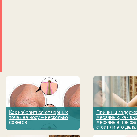
Как избавиться от черных
Причины задерж
точек на носу – несколько
месячных, как вы
советов
месячные при за
стоит ли это дела