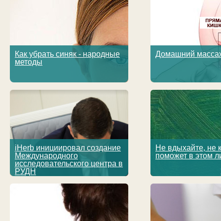
Как убрать синяк - народные
Домашний масса
методы
iHerb инициировал создание
Не вдыхайте, не 
Международного
поможет в этом л
исследовательского центра в
РУДН