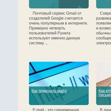
Почтовый сервис Gmail от
Совр
создателей Google считается
развива
очень популярным в интернете.
появляю
Примерно четверть
и возмо
пользователей Рунета
обычны
используют именно данную
сообще
систему. ...
электрон
Как поменять майл
Как от
письм
E-mail - это современная
В дан