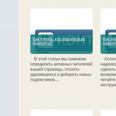
Как узнать, кто удалился из
Как уд
Контакта?
навсе
В этой статье мы поможем
Хотит
определить активных читателей
надоевш
вашей страницы, отсеять
сделать
удалившихся и добавить новых
возмож
подписчиков....
читайте
инструкц