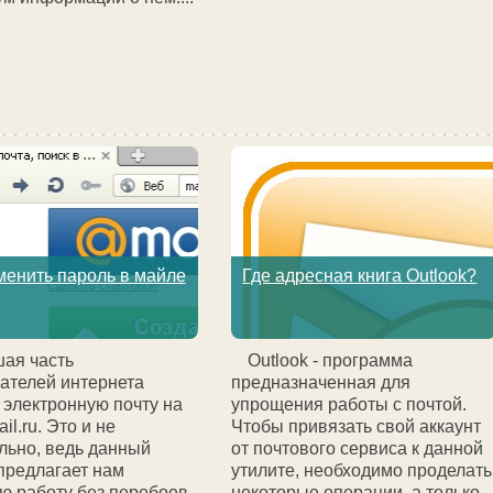
менить пароль в майле
Где адресная книга Outlook?
ая часть
Outlook - программа
ателей интернета
предназначенная для
 электронную почту на
упрощения работы с почтой.
il.ru. Это и не
Чтобы привязать свой аккаунт
льно, ведь данный
от почтового сервиса к данной
предлагает нам
утилите, необходимо проделать
ю работу без перебоев,
некоторые операции, а только