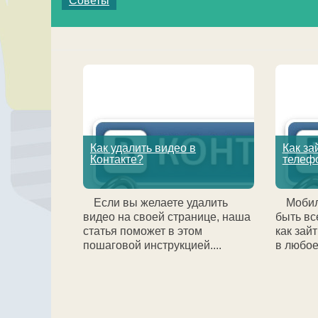
Советы
Как удалить видео в
Как за
Контакте?
телеф
Если вы желаете удалить
Мобил
видео на своей странице, наша
быть вс
статья поможет в этом
как зай
пошаговой инструкцией....
в любое