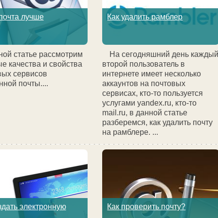
почта лучше
Как удалить рамблер
ной статье рассмотрим
На сегодняшний день кажды
е качества и свойства
второй пользователь в
вых сервисов
интернете имеет несколько
нной почты....
аккаунтов на почтовых
сервисах, кто-то пользуется
услугами yandex.ru, кто-то
mail.ru, в данной статье
разберемся, как удалить почту
на рамблере. ...
здать электронную
Как проверить почту?