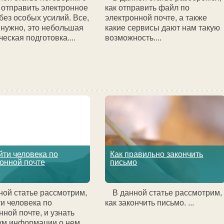
к отправить электронное
как отправить файл по
без особых усилий. Все,
электронной почте, а также
 нужно, это небольшая
какие сервисы дают нам такую
еская подготовка....
возможность....
йти человека по
Как правильно закончить
онной почте
письмо
ной статье рассмотрим,
В данной статье рассмотрим,
ти человека по
как закончить письмо. ...
нной почте, и узнать
м информации о нем....