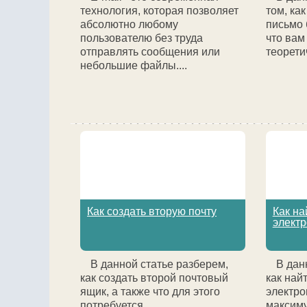
технология, которая позволяет
том, ка
абсолютно любому
письмо 
пользователю без труда
что вам
отправлять сообщения или
теоретич
небольшие файлы....
Как создать вторую почту
Как на
электр
В данной статье разберем,
В дан
как создать второй почтовый
как най
ящик, а также что для этого
электро
потребуется....
максиму