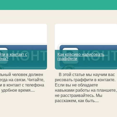
йти в контакт с
Как красиво нарисовать
она?
граффити
ьный человек должен
В этой статье мы научим вас
егда на связи. Читайте,
рисовать граффити в контакте.
ти в контакт с телефона
Если вы не обладаете
 удобное время....
навыками работы на планшете,
не расстраивайтесь. Мы
расскажем, как быть....