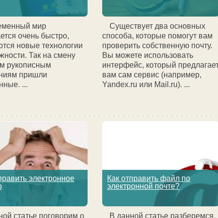
еменный мир
Существует два основных
ется очень быстро,
способа, которые помогут вам
тся новые технологии
проверить собственную почту.
жности. Так на смену
Вы можете использовать
м рукописным
интерфейс, который предлагае
ниям пришли
вам сам сервис (например,
ные. ...
Yandex.ru или Mail.ru). ...
править электронное
Как отправить файл по
о
электронной почте?
ной статье поговорим о
В данной статье разберемся,