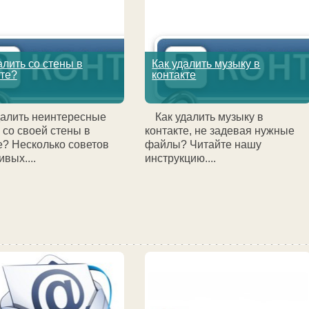
алить со стены в
Как удалить музыку в
те?
контакте
далить неинтересные
Как удалить музыку в
 со своей стены в
контакте, не задевая нужные
е? Несколько советов
файлы? Читайте нашу
вых....
инструкцию....