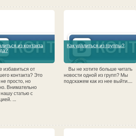
алиться из контакта
Как удалиться из группы?
гда?
е избавиться от
Вы не хотите больше читать
его контакта? Это
новости одной из групп? Мы
 не просто, но
подскажем как из нее выйти....
но. Внимательно
 нашу статью с
ией. ...