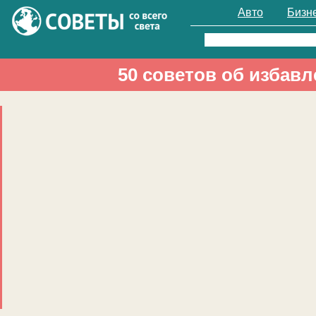
Авто
Бизн
Найти:
50 советов об избав