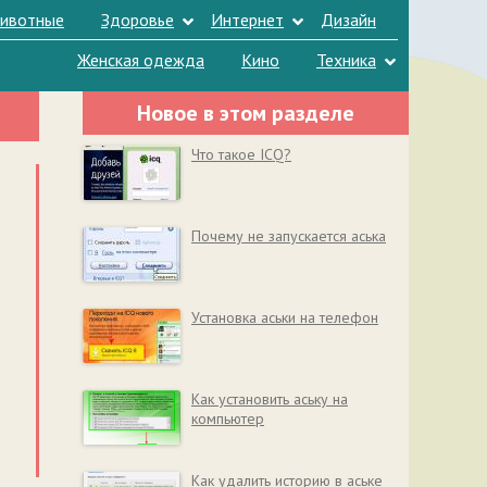
ивотные
Здоровье
Интернет
Дизайн
Женская одежда
Кино
Техника
Новое в этом разделе
Что такое ICQ?
Почему не запускается аська
Установка аськи на телефон
Как установить аську на
компьютер
Как удалить историю в аське