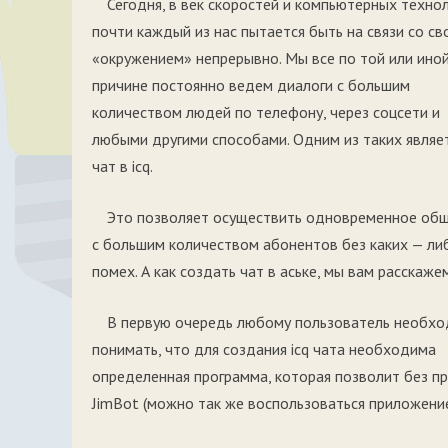
Сегодня, в век скоростей и компьютерных техно
почти каждый из нас пытается быть на связи со св
«окружением» непрерывно. Мы все по той или ино
причине постоянно ведем диалоги с большим
количеством людей по телефону, через соцсети и
любыми другими способами. Одним из таких являе
чат в icq.
Это позволяет осуществить одновременное об
с большим количеством абонентов без каких — ли
помех. А как создать чат в аське, мы вам расскажем
В первую очередь любому пользователь необх
понимать, что для создания icq чата необходима
определенная программа, которая позволит без пр
JimBot (можно так же воспользоваться приложение