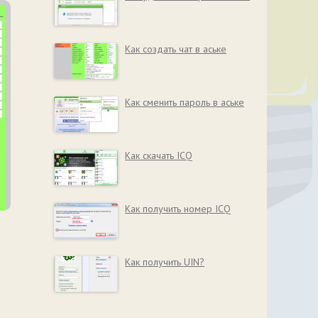
Как создать чат в аське
Как сменить пароль в аське
Как скачать ICQ
Как получить номер ICQ
Как получить UIN?