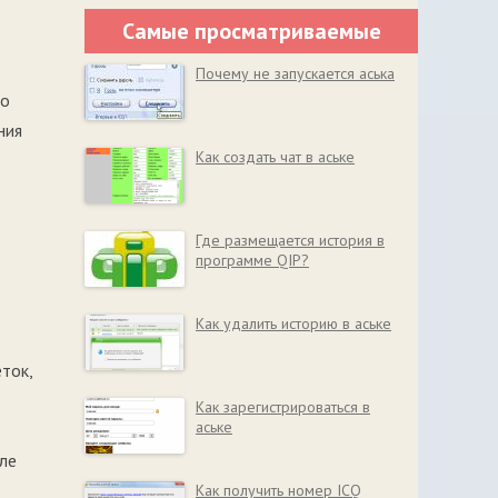
Самые просматриваемые
Почему не запускается аська
но
ния
Как создать чат в аське
Где размещается история в
программе QIP?
Как удалить историю в аське
еток,
Как зарегистрироваться в
аське
ле
Как получить номер ICQ