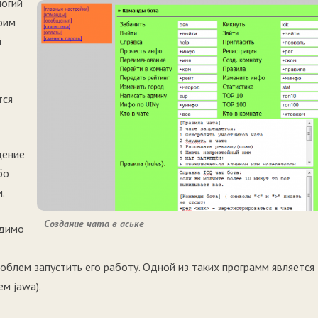
логий
оим
й
тся
щение
бо
.
Создание чата в аське
одимо
облем запустить его работу. Одной из таких программ является
м jawa).