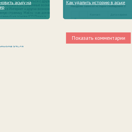
новить аську на
Как удалить историю в аське
ер
Показать комментарии
оризоваться
.