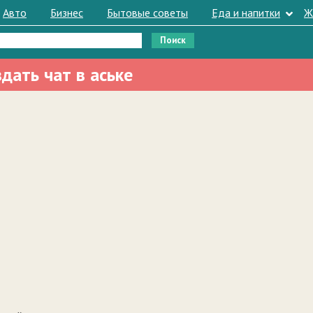
Авто
Бизнес
Бытовые советы
Еда и напитки
Ж
здать чат в аське