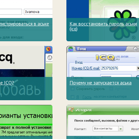
гистрироваться в аське
Как восстановить пароль аськи
(icq)
е ICQ?
Почему не запускается аська