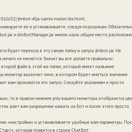
2010/02/jimbot-dlja-samix-malen-kix.html;
рхивируете ее и устанавливаете, следуя подсказкам. Обязатель
bot.jar и JimBotManager.jar имели одно общее место расположе
а будет переход в эту самую папку и запуск jimbot.jar. Не
 ничего не меняется. Значит вы все делаете правильно;
 второй файл в этой же папке, который имеет название
 ваш монитор выскочит окно, в котором будет иметься значение
жит вам произвести его запуск. Следуйте указаниям и просто
ьно, то в правом нижнем углу вашего монитора отобразится цв
еток дает вам разрешение нажать на Бот и после этого просто
еню «настройки» и устанавливаете удобные вам параметры. Пос
Старт», которая появится в строке ChatBot;