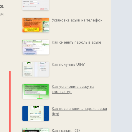
е.
ам
Установка аськи на телефон
Как сменить пароль в аське
Как получить UIN?
Как установить аську на
компьютер
Как восстановить пароль аськи
(icq)
Как скачать ICQ