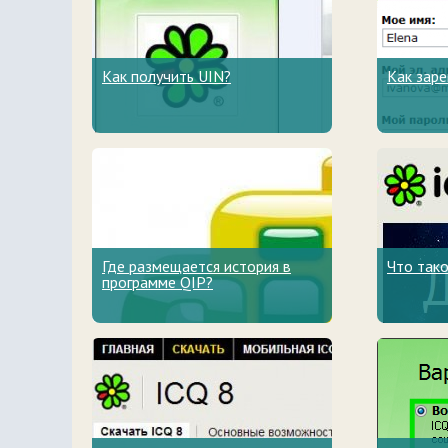
Как получить UIN?
Как заре
Где размещается история в
Что тако
программе QIP?