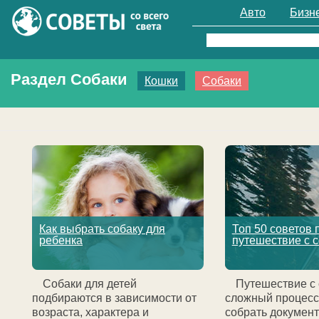
Авто
Бизн
Найти:
Раздел Собаки
Кошки
Собаки
Как выбрать собаку для
Топ 50 советов 
ребенка
путешествие с 
Собаки для детей
Путешествие с 
подбираются в зависимости от
сложный процесс
возраста, характера и
собрать документ