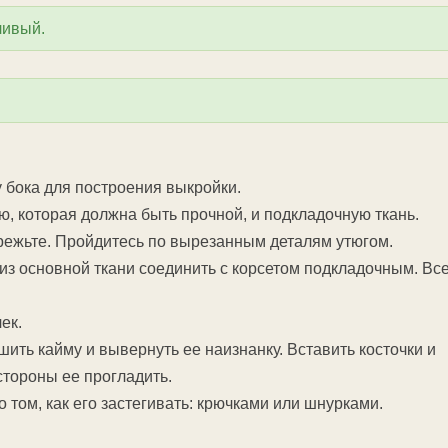
ливый.
у бока для построения выкройки.
ю, которая должна быть прочной, и подкладочную ткань.
режьте. Пройдитесь по вырезанным деталям утюгом.
 из основной ткани соединить с корсетом подкладочным. Вс
ек.
шить кайму и вывернуть ее наизнанку. Вставить косточки и
стороны ее прогладить.
 том, как его застегивать: крючками или шнурками.