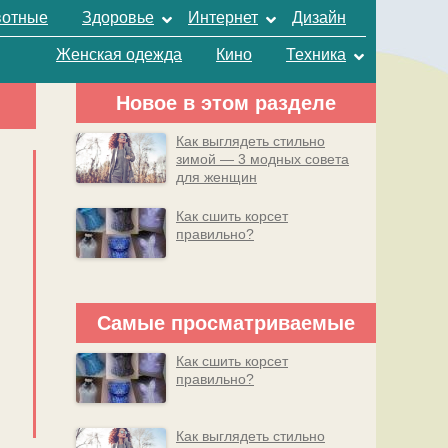
отные
Здоровье
Интернет
Дизайн
Женская одежда
Кино
Техника
Новое в этом разделе
Как выглядеть стильно
зимой — 3 модных совета
для женщин
Как сшить корсет
правильно?
Самые просматриваемые
Как сшить корсет
правильно?
Как выглядеть стильно