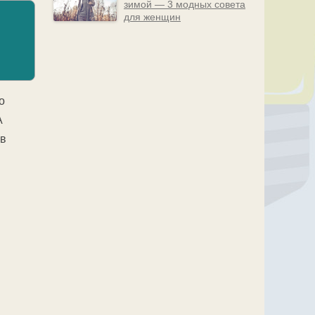
зимой — 3 модных совета
для женщин
о
А
 в