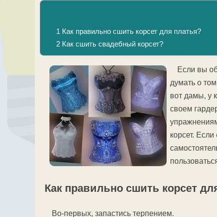
1
Как правильно сшить корсет для платья?
2
Как сшить свадебный корсет?
Если вы об
думать о том
вот дамы, у 
своем гардер
упражнениям
корсет. Если
самостоятель
пользоватьс
Как правильно сшить корсет дл
Во-первых, запастись терпением.