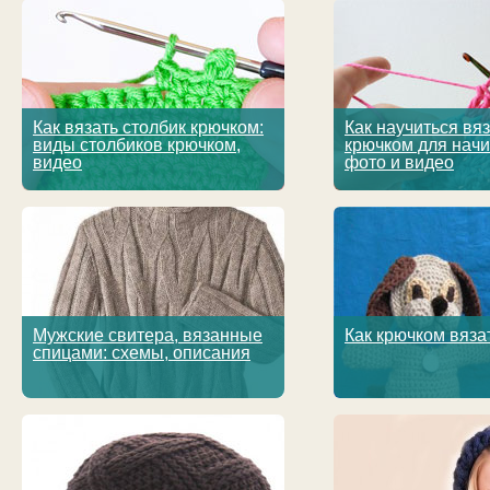
Как вязать столбик крючком:
Как научиться вя
виды столбиков крючком,
крючком для нач
видео
фото и видео
Мужские свитера, вязанные
Как крючком вяза
спицами: схемы, описания