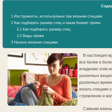
Соде
1
Инструменты, используемые при вязании спицами
2
Как подбирать размер спиц и какая бывает пряжа
2.1
Как подбирать размер спиц
2.2
Виды пряжи
3
Начало вязания спицами
В настоящее в
все более и боле
владению этим и
различных вещиче
различных времен
вязать спицами с
стремление и жел
Самыми важным