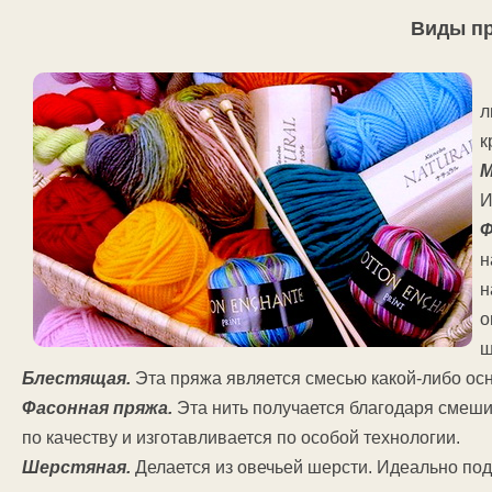
Виды п
л
к
М
И
Ф
н
н
о
ш
Блестящая.
Эта пряжа является смесью какой-либо осн
Фасонная пряжа.
Эта нить получается благодаря смешив
по качеству и изготавливается по особой технологии.
Шерстяная.
Делается из овечьей шерсти. Идеально под