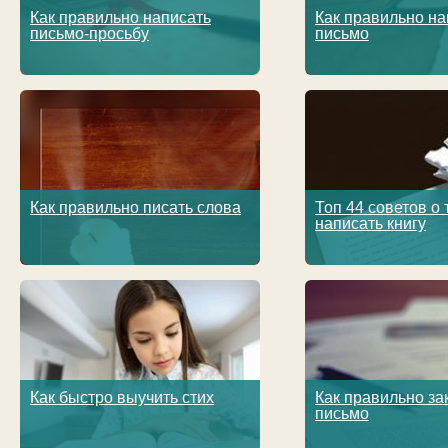
Как правильно написать
Как правильно на
письмо-просьбу
письмо
Как правильно писать слова
Топ 44 советов о 
написать книгу
Как быстро выучить стих
Как правильно за
письмо