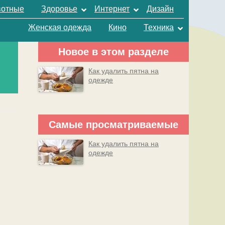
отные
Здоровье
Интернет
Дизайн
Женская одежда
Кино
Техника
Новое в этом разделе
Как удалить пятна на
одежде
Самые просматриваемые
Как удалить пятна на
одежде