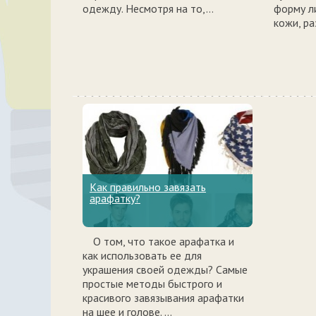
одежду. Несмотря на то,…
форму ли
кожи, ра
Как правильно завязать
арафатку?
О том, что такое арафатка и
как использовать ее для
украшения своей одежды? Самые
простые методы быстрого и
красивого завязывания арафатки
на шее и голове. ...