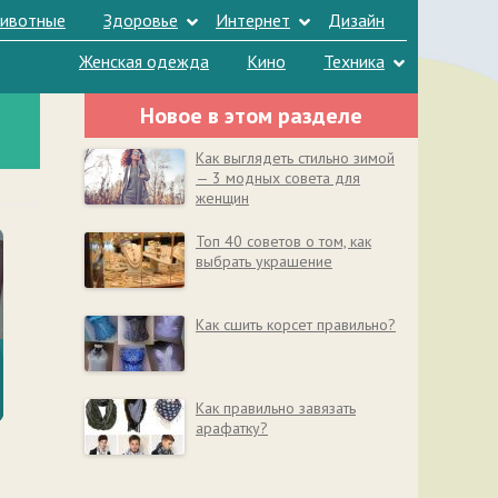
ивотные
Здоровье
Интернет
Дизайн
Женская одежда
Кино
Техника
Новое в этом разделе
Как выглядеть стильно зимой
— 3 модных совета для
женщин
Топ 40 советов о том, как
выбрать украшение
Как сшить корсет правильно?
Как правильно завязать
арафатку?