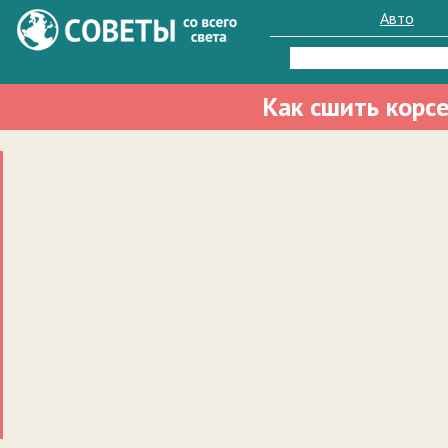
Авто
Найти:
Как сшить корс