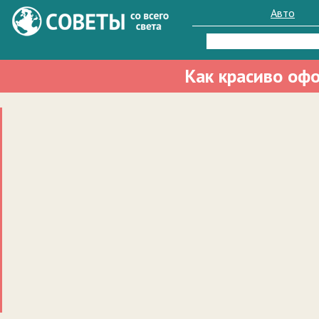
Авто
Найти:
Как красиво оф